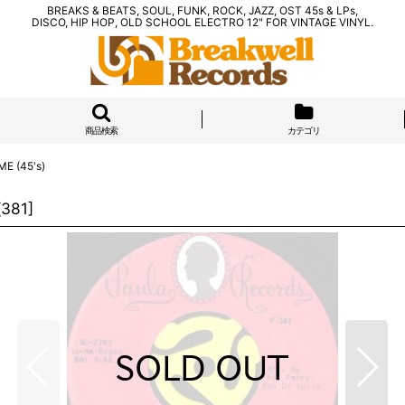
BREAKS & BEATS, SOUL, FUNK, ROCK, JAZZ, OST 45s & LPs,
DISCO, HIP HOP, OLD SCHOOL ELECTRO 12" FOR VINTAGE VINYL.
商品検索
カテゴリ
E (45's)
[
381
]