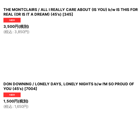
THE MONTCLAIRS / ALL I REALLY CARE ABOUT (IS YOU) b/w IS THIS FOR
REAL (OR IS IT A DREAM) (45's)
[
345
]
3,500
円
(税別)
(
税込
:
3,850
円
)
DON DOWNING / LONELY DAYS, LONELY NIGHTS b/w I'M SO PROUD OF
YOU (45's)
[
7004
]
1,500
円
(税別)
(
税込
:
1,650
円
)