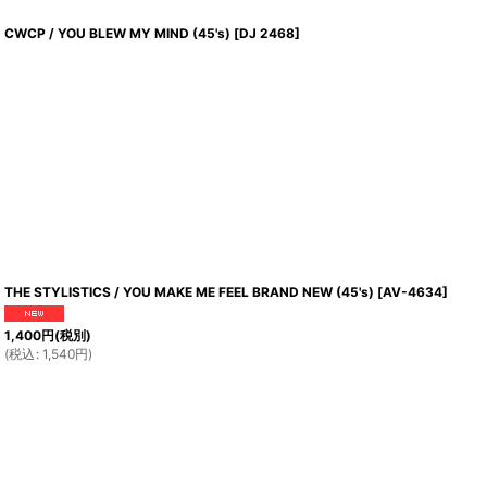
CWCP / YOU BLEW MY MIND (45's)
[
DJ 2468
]
THE STYLISTICS / YOU MAKE ME FEEL BRAND NEW (45's)
[
AV-4634
]
1,400
円
(税別)
(
税込
:
1,540
円
)