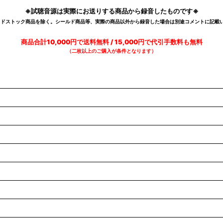
※試聴音源は実際にお送りする商品から録音したものです※
デッドストック商品を除く。シールド商品等、実際の商品以外から録音した場合は別途コメントに記載い
商品合計10,000円で送料無料 / 15,000円で代引手数料も無料
（二枚以上のご購入が条件となります）