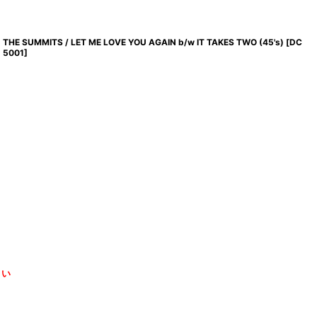
THE SUMMITS / LET ME LOVE YOU AGAIN b/w IT TAKES TWO (45's)
[
DC
5001
]
さい