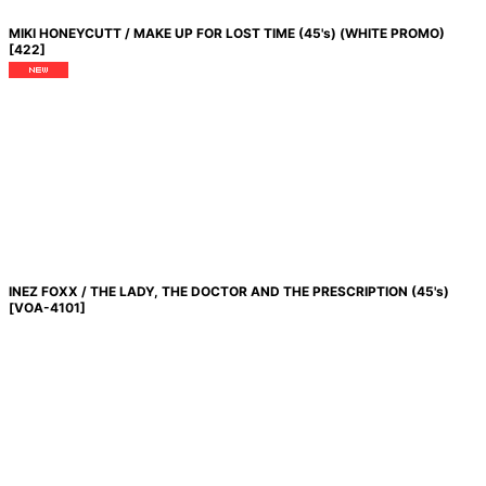
MIKI HONEYCUTT / MAKE UP FOR LOST TIME (45's) (WHITE PROMO)
[
422
]
INEZ FOXX / THE LADY, THE DOCTOR AND THE PRESCRIPTION (45's)
[
VOA-4101
]