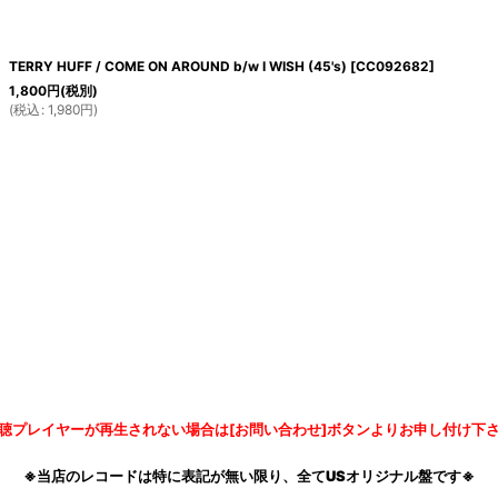
TERRY HUFF / COME ON AROUND b/w I WISH (45's)
[
CC092682
]
1,800
円
(税別)
(
税込
:
1,980
円
)
聴プレイヤーが再生されない場合は[お問い合わせ]ボタンよりお申し付け下
※当店のレコードは特に表記が無い限り、全てUSオリジナル盤です※