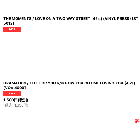
THE MOMENTS / LOVE ON A TWO WAY STREET (45's) (VINYL PRESS)
[
ST
5012
]
DRAMATICS / FELL FOR YOU b/w NOW YOU GOT ME LOVING YOU (45's)
[
VOA 4099
]
1,500
円
(税別)
(
税込
:
1,650
円
)
試