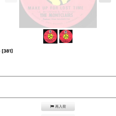
)
[
381
]
再入荷