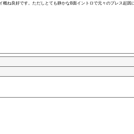
イ概ね良好です。ただしとても静かなB面イントロで元々のプレス起因