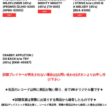
WILDFLOWER (45's)
MIGHTY MIGHTY
/ STRIVE b/w LOVE IS
(PROMO)
[
DJH0-0265
(45's)
[
TH 805
]
A MELODY (45's)
(APB0-0265)
]
[
BDA 430N
]
CRABBY APPLETON /
GO BACK b/w TRY
(45's)
[
EKM-45687
]
試聴プレイヤーが再生されない場合は[お問い合わせ]ボタンよりお申し付
け下さい
※当店のレコードは特に表記が無い限り、全てUSオリジナル盤です※
※試聴音源は実際にお送りする商品から録音したものです※
(新品/デッドストック商品を除く。シールド商品等、実際の商品以外から録音した場合は別途コメ