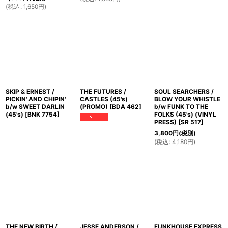
(
税込
:
1,650
円
)
SKIP & ERNEST /
THE FUTURES /
SOUL SEARCHERS /
PICKIN' AND CHIPIN'
CASTLES (45's)
BLOW YOUR WHISTLE
b/w SWEET DARLIN
(PROMO)
[
BDA 462
]
b/w FUNK TO THE
(45's)
[
BNK 7754
]
FOLKS (45's) (VINYL
PRESS)
[
SR 517
]
3,800
円
(税別)
(
税込
:
4,180
円
)
THE NEW BIRTH /
JESSE ANDERSON /
FUNKHOUSE EXPRESS