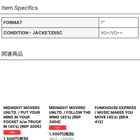
Item Specifics
FORMAT
7"
CONDITION - JACKET/DISC
VG+/VG++
関連商品
MIDNIGHT MOVERS
MIDNIGHT MOVERS
FUNKHOUSE EXPRESS
UNLTD. / PUT YOUR
UNLTD. / FOLLOW THE
/ MUSIC MAKES YOU
MIND IN YOUR
WIND (45's)
[
REP
MOVE (45's)
[
BDA
POCKET b/w TRUCK'
3004
]
412
]
IN (45's)
[
REP 3005
]
1,500
円
(税別)
1,500
円
(税別)
(
税込
:
1,650
円
)