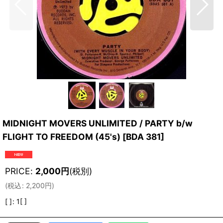
MIDNIGHT MOVERS UNLIMITED / PARTY b/w
FLIGHT TO FREEDOM (45's)
[
BDA 381
]
PRICE
:
2,000
円
(税別)
(
税込
:
2,200
円
)
[ ]
:
1[ ]