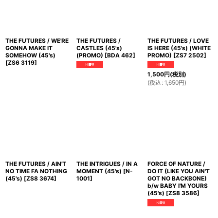
THE FUTURES / WE'RE
THE FUTURES /
THE FUTURES / LOVE
GONNA MAKE IT
CASTLES (45's)
IS HERE (45's) (WHITE
SOMEHOW (45's)
(PROMO)
[
BDA 462
]
PROMO)
[
ZS7 2502
]
[
ZS6 3119
]
1,500
円
(税別)
(
税込
:
1,650
円
)
THE FUTURES / AIN'T
THE INTRIGUES / IN A
FORCE OF NATURE /
NO TIME FA NOTHING
MOMENT (45's)
[
N-
DO IT (LIKE YOU AIN'T
(45's)
[
ZS8 3674
]
1001
]
GOT NO BACKBONE)
b/w BABY I'M YOURS
(45's)
[
ZS8 3586
]