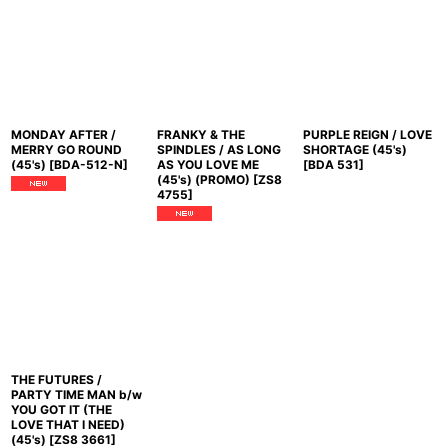
MONDAY AFTER /
FRANKY & THE
PURPLE REIGN / LOVE
MERRY GO ROUND
SPINDLES / AS LONG
SHORTAGE (45's)
(45's)
[
BDA-512-N
]
AS YOU LOVE ME
[
BDA 531
]
(45's) (PROMO)
[
ZS8
4755
]
THE FUTURES /
PARTY TIME MAN b/w
YOU GOT IT (THE
LOVE THAT I NEED)
(45's)
[
ZS8 3661
]