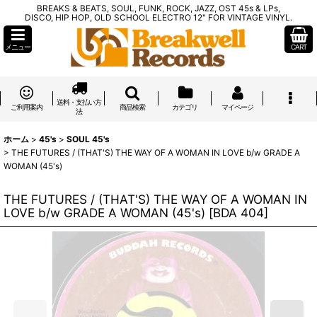
BREAKS & BEATS, SOUL, FUNK, ROCK, JAZZ, OST 45s & LPs,
DISCO, HIP HOP, OLD SCHOOL ELECTRO 12" FOR VINTAGE VINYL.
メニュー
CART
送料・支払い方
ご利用案内
商品検索
カテゴリ
マイページ
法
ホーム
>
45's
>
SOUL 45's
>
THE FUTURES / (THAT'S) THE WAY OF A WOMAN IN LOVE b/w GRADE A
WOMAN (45's)
THE FUTURES / (THAT'S) THE WAY OF A WOMAN IN
LOVE b/w GRADE A WOMAN (45's)
[
BDA 404
]