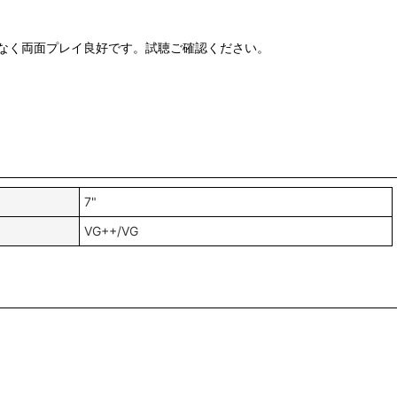
なく両面プレイ良好です。試聴ご確認ください。
7"
VG++/VG