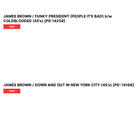
JAMES BROWN / FUNKY PRESIDENT (PEOPLE IT'S BAD) b/w
COLDBLOODED (45's)
[
PD 14258
]
JAMES BROWN / DOWN AND OUT IN NEW YORK CITY (45's)
[
PD-14168
]