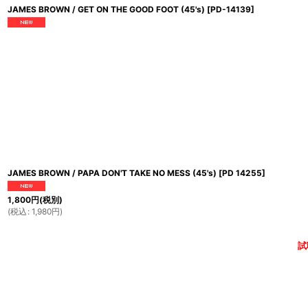
JAMES BROWN / GET ON THE GOOD FOOT (45's)
[
PD-14139
]
JAMES BROWN / PAPA DON'T TAKE NO MESS (45's)
[
PD 14255
]
1,800
円
(税別)
(
税込
:
1,980
円
)
試