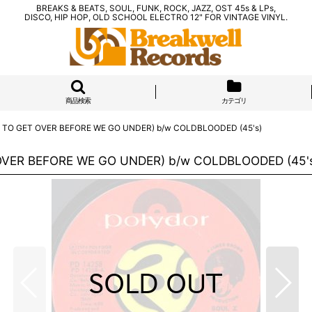
BREAKS & BEATS, SOUL, FUNK, ROCK, JAZZ, OST 45s & LPs,
DISCO, HIP HOP, OLD SCHOOL ELECTRO 12" FOR VINTAGE VINYL.
商品検索
カテゴリ
T TO GET OVER BEFORE WE GO UNDER) b/w COLDBLOODED (45's)
OVER BEFORE WE GO UNDER) b/w COLDBLOODED (45'