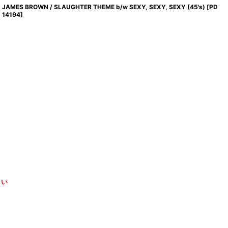
JAMES BROWN / SLAUGHTER THEME b/w SEXY, SEXY, SEXY (45's)
[
PD
14194
]
さい