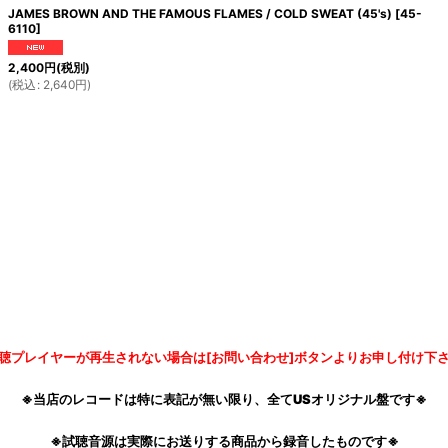
JAMES BROWN AND THE FAMOUS FLAMES / COLD SWEAT (45's)
[
45-
6110
]
2,400
円
(税別)
(
税込
:
2,640
円
)
聴プレイヤーが再生されない場合は[お問い合わせ]ボタンよりお申し付け下
※当店のレコードは特に表記が無い限り、全てUSオリジナル盤です※
※試聴音源は実際にお送りする商品から録音したものです※