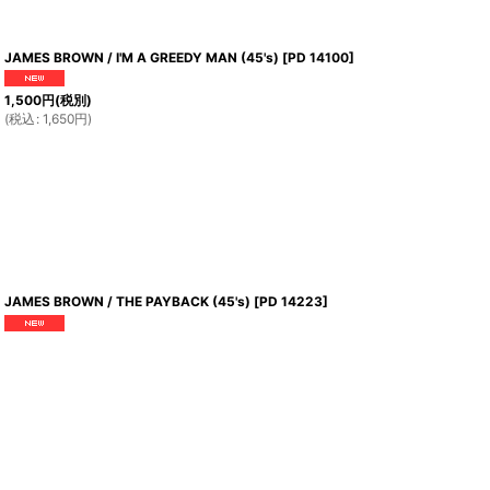
JAMES BROWN / I'M A GREEDY MAN (45's)
[
PD 14100
]
1,500
円
(税別)
(
税込
:
1,650
円
)
JAMES BROWN / THE PAYBACK (45's)
[
PD 14223
]