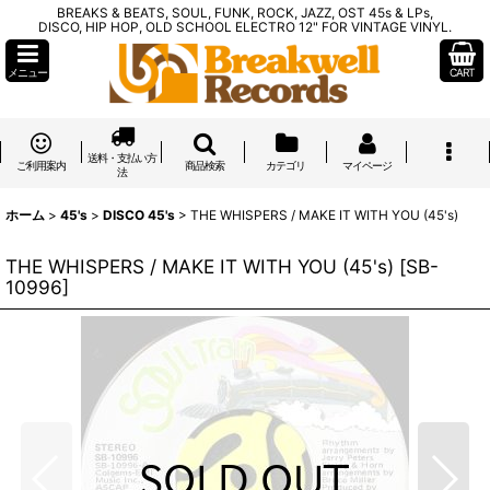
BREAKS & BEATS, SOUL, FUNK, ROCK, JAZZ, OST 45s & LPs,
DISCO, HIP HOP, OLD SCHOOL ELECTRO 12" FOR VINTAGE VINYL.
メニュー
CART
送料・支払い方
ご利用案内
商品検索
カテゴリ
マイページ
法
ホーム
>
45's
>
DISCO 45's
>
THE WHISPERS / MAKE IT WITH YOU (45's)
THE WHISPERS / MAKE IT WITH YOU (45's)
[
SB-
10996
]