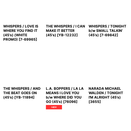
WHISPERS / LOVE IS
THE WHISPERS / I CAN
WHISPERS / TONIGHT
WHERE YOU FIND IT
MAKE IT BETTER
b/w SMALL TALKIN'
(45's) (WHITE
(45's)
[
YB-12232
]
(45's)
[
7-69842
]
PROMO)
[
7-69965
]
THE WHISPERS / AND
L.A. BOPPERS / LA LA
NARADA MICHAEL
THE BEAT GOES ON
MEANS I LOVE YOU
WALDEN / TONIGHT
(45's)
[
YB-11894
]
b/w WHERE DID YOU
I'M ALRIGHT (45's)
GO (45's)
[
76096
]
[
3655
]