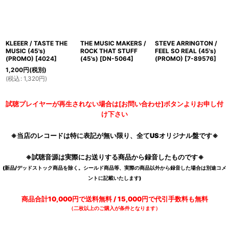
KLEEER / TASTE THE
THE MUSIC MAKERS /
STEVE ARRINGTON /
MUSIC (45's)
ROCK THAT STUFF
FEEL SO REAL (45's)
(PROMO)
[
4024
]
(45's)
[
DN-5064
]
(PROMO)
[
7-89576
]
1,200
円
(税別)
(
税込
:
1,320
円
)
試聴プレイヤーが再生されない場合は[お問い合わせ]ボタンよりお申し付
け下さい
※当店のレコードは特に表記が無い限り、全てUSオリジナル盤です※
※試聴音源は実際にお送りする商品から録音したものです※
(新品/デッドストック商品を除く。シールド商品等、実際の商品以外から録音した場合は別途コメ
ントに記載いたします)
商品合計10,000円で送料無料 / 15,000円で代引手数料も無料
（二枚以上のご購入が条件となります）