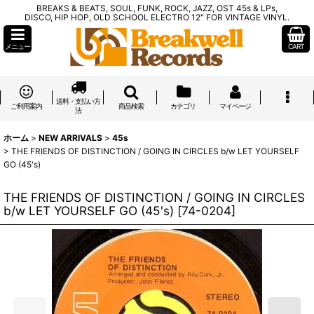
BREAKS & BEATS, SOUL, FUNK, ROCK, JAZZ, OST 45s & LPs,
DISCO, HIP HOP, OLD SCHOOL ELECTRO 12" FOR VINTAGE VINYL.
メニュー
CART
送料・支払い方
ご利用案内
商品検索
カテゴリ
マイページ
法
ホーム
>
NEW ARRIVALS
>
45s
>
THE FRIENDS OF DISTINCTION / GOING IN CIRCLES b/w LET YOURSELF
GO (45's)
THE FRIENDS OF DISTINCTION / GOING IN CIRCLES
b/w LET YOURSELF GO (45's)
[
74-0204
]