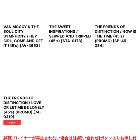
VAN MCCOY & THE
THE SWEET
THE FRIENDS OF
SOUL CITY
INSPIRATIONS /
DISTINCTION / NOW IS
SYMPHONY / HEY
SLIPPED AND TRIPPED
THE TIME (45's)
GIRL, COME AND GET
(45's)
[
STA-0178
]
(PROMO)
[
SP-45-
IT (45's)
[
AV-4653
]
384
]
THE FRIENDS OF
DISTINCTION / LOVE
OR LET ME BE LONELY
(45's) (PROMO)
[
74-
0319
]
試聴プレイヤーが再生されない場合は[お問い合わせ]ボタンよりお申し付