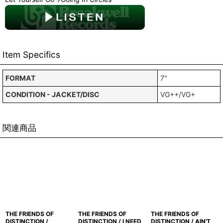
Item Specifics
FORMAT
7"
CONDITION - JACKET/DISC
VG++/VG+
関連商品
THE FRIENDS OF
THE FRIENDS OF
THE FRIENDS OF
DISTINCTION /
DISTINCTION / I NEED
DISTINCTION / AIN'T