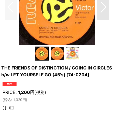
THE FRIENDS OF DISTINCTION / GOING IN CIRCLES
b/w LET YOURSELF GO (45's)
[
74-0204
]
PRICE
:
1,200
円
(税別)
(
税込
:
1,320
円
)
[ ]
:
1[ ]