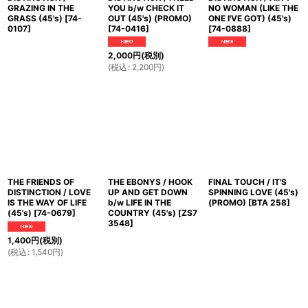
GRAZING IN THE
YOU b/w CHECK IT
NO WOMAN (LIKE THE
GRASS (45's)
[
74-
OUT (45's) (PROMO)
ONE I'VE GOT) (45's)
0107
]
[
74-0416
]
[
74-0888
]
2,000
円
(税別)
(
税込
:
2,200
円
)
THE FRIENDS OF
THE EBONYS / HOOK
FINAL TOUCH / IT'S
DISTINCTION / LOVE
UP AND GET DOWN
SPINNING LOVE (45's)
IS THE WAY OF LIFE
b/w LIFE IN THE
(PROMO)
[
BTA 258
]
(45's)
[
74-0679
]
COUNTRY (45's)
[
ZS7
3548
]
1,400
円
(税別)
(
税込
:
1,540
円
)