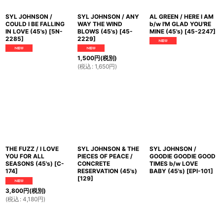
SYL JOHNSON /
SYL JOHNSON / ANY
AL GREEN / HERE I AM
COULD I BE FALLING
WAY THE WIND
b/w I'M GLAD YOU'RE
IN LOVE (45's)
[
5N-
BLOWS (45's)
[
45-
MINE (45's)
[
45-2247
]
2285
]
2229
]
1,500
円
(税別)
(
税込
:
1,650
円
)
THE FUZZ / I LOVE
SYL JOHNSON & THE
SYL JOHNSON /
YOU FOR ALL
PIECES OF PEACE /
GOODIE GOODIE GOOD
SEASONS (45's)
[
C-
CONCRETE
TIMES b/w LOVE
174
]
RESERVATION (45's)
BABY (45's)
[
EPI-101
]
[
129
]
3,800
円
(税別)
(
税込
:
4,180
円
)