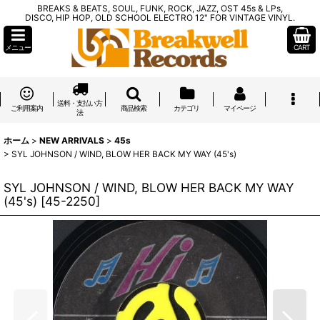
BREAKS & BEATS, SOUL, FUNK, ROCK, JAZZ, OST 45s & LPs,
DISCO, HIP HOP, OLD SCHOOL ELECTRO 12" FOR VINTAGE VINYL.
メニュー
CART
送料・支払い方
ご利用案内
商品検索
カテゴリ
マイページ
法
ホーム
>
NEW ARRIVALS
>
45s
>
SYL JOHNSON / WIND, BLOW HER BACK MY WAY (45's)
SYL JOHNSON / WIND, BLOW HER BACK MY WAY
(45's)
[
45-2250
]