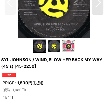
SYL JOHNSON / WIND, BLOW HER BACK MY WAY
(45's)
[
45-2250
]
PRICE
:
1,800
円
(税別)
(
税込
:
1,980
円
)
[ ]
:
1[ ]