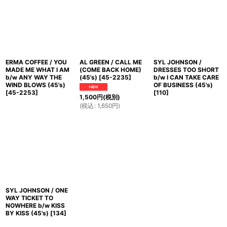
ERMA COFFEE / YOU
AL GREEN / CALL ME
SYL JOHNSON /
MADE ME WHAT I AM
(COME BACK HOME)
DRESSES TOO SHORT
b/w ANY WAY THE
(45's)
[
45-2235
]
b/w I CAN TAKE CARE
WIND BLOWS (45's)
OF BUSINESS (45's)
[
45-2253
]
[
110
]
1,500
円
(税別)
(
税込
:
1,650
円
)
SYL JOHNSON / ONE
WAY TICKET TO
NOWHERE b/w KISS
BY KISS (45's)
[
134
]