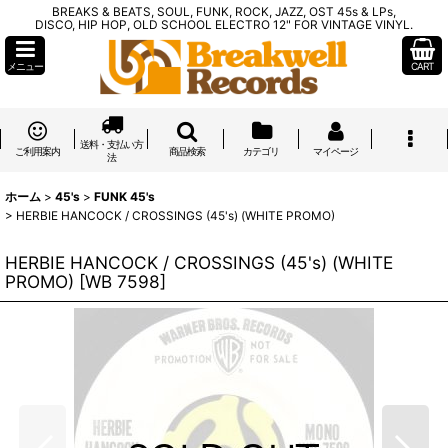
BREAKS & BEATS, SOUL, FUNK, ROCK, JAZZ, OST 45s & LPs,
DISCO, HIP HOP, OLD SCHOOL ELECTRO 12" FOR VINTAGE VINYL.
メニュー
CART
送料・支払い方
ご利用案内
商品検索
カテゴリ
マイページ
法
ホーム
>
45's
>
FUNK 45's
>
HERBIE HANCOCK / CROSSINGS (45's) (WHITE PROMO)
HERBIE HANCOCK / CROSSINGS (45's) (WHITE
PROMO)
[
WB 7598
]