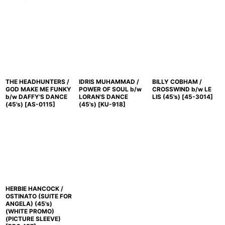
THE HEADHUNTERS /
IDRIS MUHAMMAD /
BILLY COBHAM /
GOD MAKE ME FUNKY
POWER OF SOUL b/w
CROSSWIND b/w LE
b/w DAFFY'S DANCE
LORAN'S DANCE
LIS (45's)
[
45-3014
]
(45's)
[
AS-0115
]
(45's)
[
KU-918
]
HERBIE HANCOCK /
OSTINATO (SUITE FOR
ANGELA) (45's)
(WHITE PROMO)
(PICTURE SLEEVE)