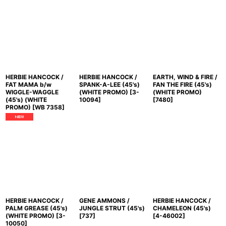
HERBIE HANCOCK /
HERBIE HANCOCK /
EARTH, WIND & FIRE /
FAT MAMA b/w
SPANK-A-LEE (45's)
FAN THE FIRE (45's)
WIGGLE-WAGGLE
(WHITE PROMO)
[
3-
(WHITE PROMO)
(45's) (WHITE
10094
]
[
7480
]
PROMO)
[
WB 7358
]
HERBIE HANCOCK /
GENE AMMONS /
HERBIE HANCOCK /
PALM GREASE (45's)
JUNGLE STRUT (45's)
CHAMELEON (45's)
(WHITE PROMO)
[
3-
[
737
]
[
4-46002
]
10050
]