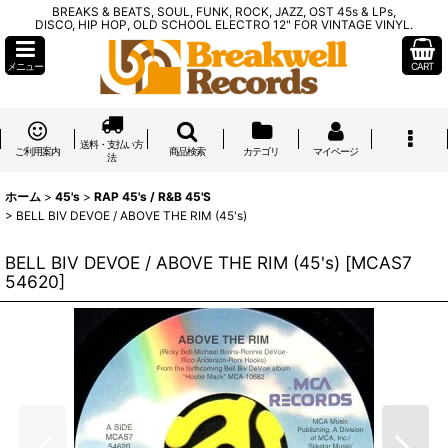
BREAKS & BEATS, SOUL, FUNK, ROCK, JAZZ, OST 45s & LPs,
DISCO, HIP HOP, OLD SCHOOL ELECTRO 12" FOR VINTAGE VINYL.
メニュー
CART
送料・支払い方
ご利用案内
商品検索
カテゴリ
マイページ
法
ホーム
>
45's
>
RAP 45's / R&B 45'S
>
BELL BIV DEVOE / ABOVE THE RIM (45's)
BELL BIV DEVOE / ABOVE THE RIM (45's)
[
MCAS7
54620
]