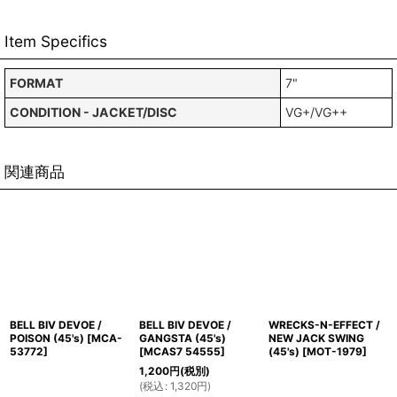
Item Specifics
FORMAT
7"
CONDITION - JACKET/DISC
VG+/VG++
関連商品
BELL BIV DEVOE /
BELL BIV DEVOE /
WRECKS-N-EFFECT /
POISON (45's)
[
MCA-
GANGSTA (45's)
NEW JACK SWING
53772
]
[
MCAS7 54555
]
(45's)
[
MOT-1979
]
1,200
円
(税別)
(
税込
:
1,320
円
)