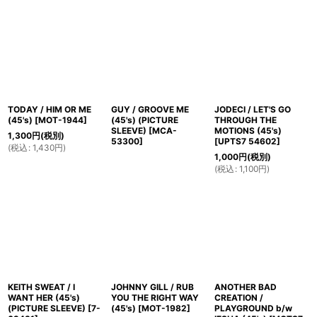
TODAY / HIM OR ME
GUY / GROOVE ME
JODECI / LET'S GO
(45's)
[
MOT-1944
]
(45's) (PICTURE
THROUGH THE
SLEEVE)
[
MCA-
MOTIONS (45's)
1,300
円
(税別)
53300
]
[
UPTS7 54602
]
(
税込
:
1,430
円
)
1,000
円
(税別)
(
税込
:
1,100
円
)
KEITH SWEAT / I
JOHNNY GILL / RUB
ANOTHER BAD
WANT HER (45's)
YOU THE RIGHT WAY
CREATION /
(PICTURE SLEEVE)
[
7-
(45's)
[
MOT-1982
]
PLAYGROUND b/w