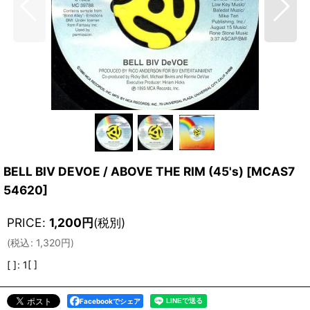
BELL BIV DEVOE / ABOVE THE RIM (45's)
[
MCAS7
54620
]
PRICE
:
1,200
円
(税別)
(
税込
:
1,320
円
)
[ ]
:
1[ ]
Facebookでシェア