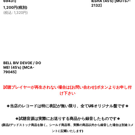
69431
]
IESHA (45's)
[
MOTS7-
2132
]
1,200
円
(税別)
(
税込
:
1,320
円
)
BELL BIV DEVOE / DO
ME! (45's)
[
MCA-
79045
]
試聴プレイヤーが再生されない場合は[お問い合わせ]ボタンよりお申し付
け下さい
※当店のレコードは特に表記が無い限り、全てUSオリジナル盤です※
※試聴音源は実際にお送りする商品から録音したものです※
(新品/デッドストック商品を除く。シールド商品等、実際の商品以外から録音した場合は別途コメ
ントに記載いたします)