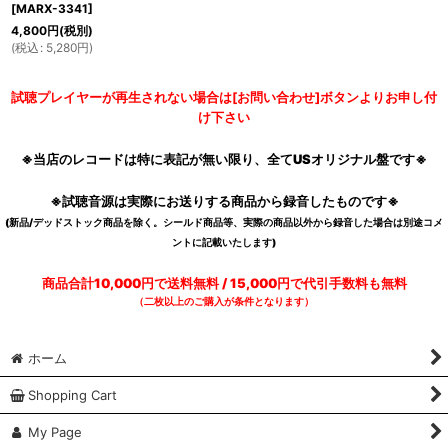
[
MARX-3341
]
4,800
円
(税別)
(
税込
:
5,280
円
)
試聴プレイヤーが再生されない場合は[お問い合わせ]ボタンよりお申し付
け下さい
※当店のレコードは特に表記が無い限り、全てUSオリジナル盤です※
※試聴音源は実際にお送りする商品から録音したものです※
(新品/デッドストック商品を除く。シールド商品等、実際の商品以外から録音した場合は別途コメ
ントに記載いたします)
商品合計10,000円で送料無料 / 15,000円で代引手数料も無料
（二枚以上のご購入が条件となります）
ホーム
Shopping Cart
My Page