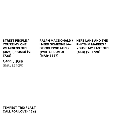
STREET PEOPLE /
RALPH MACDONALD /
HERB LANE AND THE
YOU'RE MY ONE
I NEED SOMEONE b/w
RHYTHM MAKERS /
WEAKNESS GIRL
DISCOLYPSO (45's)
YOU'RE MY LAST GIRL
(45's) (PROMO)
[
VI-
(WHITE PROMO)
(45's)
[
VI-1729
]
1728
]
[
MAR-3337
]
1,400
円
(税別)
(
税込
:
1,540
円
)
TEMPEST TRIO / LAST
CALL FOR LOVE (45's)