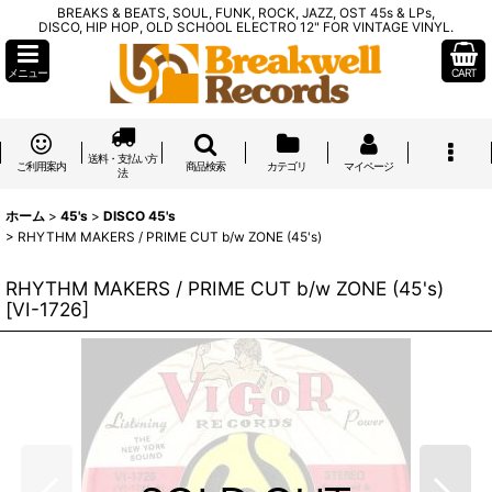
BREAKS & BEATS, SOUL, FUNK, ROCK, JAZZ, OST 45s & LPs,
DISCO, HIP HOP, OLD SCHOOL ELECTRO 12" FOR VINTAGE VINYL.
メニュー
CART
送料・支払い方
ご利用案内
商品検索
カテゴリ
マイページ
法
ホーム
>
45's
>
DISCO 45's
>
RHYTHM MAKERS / PRIME CUT b/w ZONE (45's)
RHYTHM MAKERS / PRIME CUT b/w ZONE (45's)
[
VI-1726
]