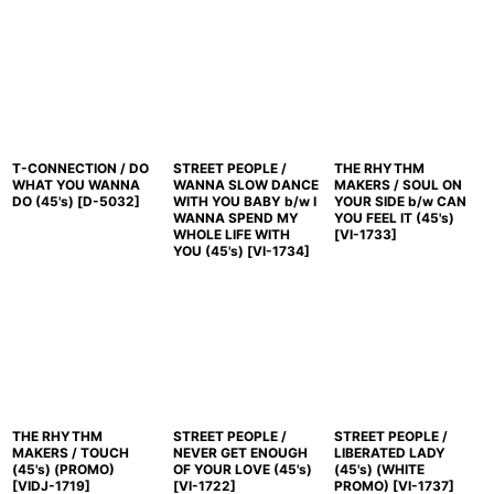
T-CONNECTION / DO
STREET PEOPLE /
THE RHYTHM
WHAT YOU WANNA
WANNA SLOW DANCE
MAKERS / SOUL ON
DO (45's)
[
D-5032
]
WITH YOU BABY b/w I
YOUR SIDE b/w CAN
WANNA SPEND MY
YOU FEEL IT (45's)
WHOLE LIFE WITH
[
VI-1733
]
YOU (45's)
[
VI-1734
]
THE RHYTHM
STREET PEOPLE /
STREET PEOPLE /
MAKERS / TOUCH
NEVER GET ENOUGH
LIBERATED LADY
(45's) (PROMO)
OF YOUR LOVE (45's)
(45's) (WHITE
[
VIDJ-1719
]
[
VI-1722
]
PROMO)
[
VI-1737
]