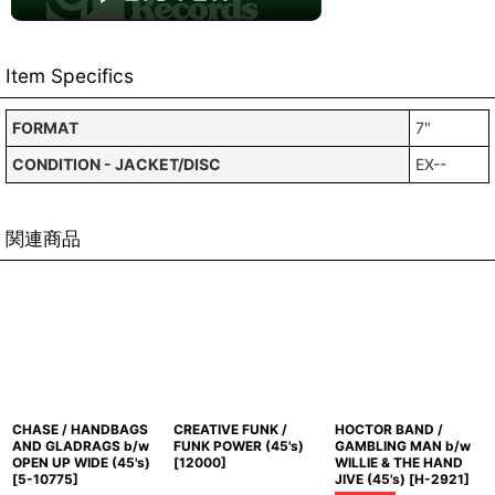
Item Specifics
FORMAT
7"
CONDITION - JACKET/DISC
EX--
関連商品
CHASE / HANDBAGS
CREATIVE FUNK /
HOCTOR BAND /
AND GLADRAGS b/w
FUNK POWER (45's)
GAMBLING MAN b/w
OPEN UP WIDE (45's)
[
12000
]
WILLIE & THE HAND
[
5-10775
]
JIVE (45's)
[
H-2921
]