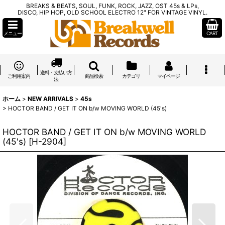
BREAKS & BEATS, SOUL, FUNK, ROCK, JAZZ, OST 45s & LPs,
DISCO, HIP HOP, OLD SCHOOL ELECTRO 12" FOR VINTAGE VINYL.
メニュー
CART
送料・支払い方
ご利用案内
商品検索
カテゴリ
マイページ
法
ホーム
>
NEW ARRIVALS
>
45s
>
HOCTOR BAND / GET IT ON b/w MOVING WORLD (45's)
HOCTOR BAND / GET IT ON b/w MOVING WORLD
(45's)
[
H-2904
]