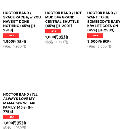
HOCTOR BAND /
HOCTOR BAND / HOT
HOCTOR BAND / I
SPACE RACE b/w YOU
MUD b/w GRAND
WANT TO BE
HAVEN'T DONE
CENTRAL SHUTTLE
SOMEBODY'S BABY
NOTHING (45's)
[
H-
(45's)
[
H-2901
]
b/w LIFE GOES ON
2918
]
(45's)
[
H-2933
]
1,800
円
(税別)
1,800
円
(税別)
3,500
円
(税別)
(
税込
:
1,980
円
)
(
税込
:
1,980
円
)
(
税込
:
3,850
円
)
HOCTOR BAND / I'LL
ALWAYS LOVE MY
MAMA b/w WE ARE
FAMILY (45's)
[
H-
7754
]
1,800
円
(税別)
(
税込
:
1,980
円
)