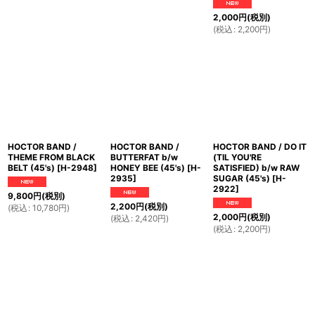
2,000
円
(税別)
(
税込
:
2,200
円
)
HOCTOR BAND /
HOCTOR BAND /
HOCTOR BAND / DO IT
THEME FROM BLACK
BUTTERFAT b/w
(TIL YOU'RE
BELT (45's)
[
H-2948
]
HONEY BEE (45's)
[
H-
SATISFIED) b/w RAW
2935
]
SUGAR (45's)
[
H-
2922
]
9,800
円
(税別)
2,200
円
(税別)
(
税込
:
10,780
円
)
2,000
円
(税別)
(
税込
:
2,420
円
)
(
税込
:
2,200
円
)