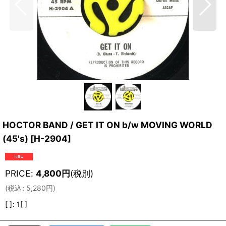
HOCTOR BAND / GET IT ON b/w MOVING WORLD
(45's)
[
H-2904
]
PRICE
:
4,800
円
(税別)
(
税込
:
5,280
円
)
[ ]
:
1[ ]