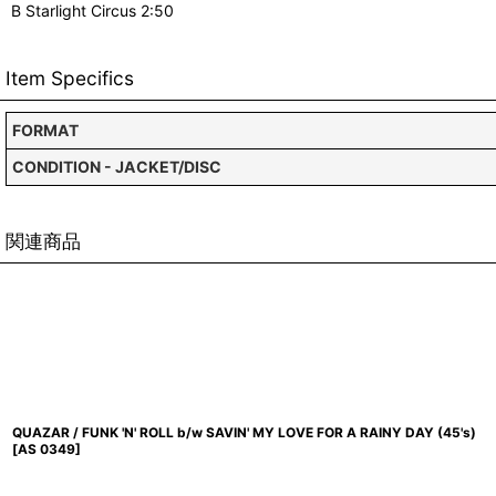
B Starlight Circus 2:50
Item Specifics
FORMAT
CONDITION - JACKET/DISC
関連商品
QUAZAR / FUNK 'N' ROLL b/w SAVIN' MY LOVE FOR A RAINY DAY (45's)
[
AS 0349
]