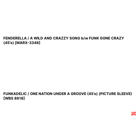
FENDERELLA / A WILD AND CRAZZY SONG b/w FUNK GONE CRAZY
(45's)
[
MARX-3346
]
FUNKADELIC / ONE NATION UNDER A GROOVE (45's) (PICTURE SLEEVE)
[
WBS 8618
]
試