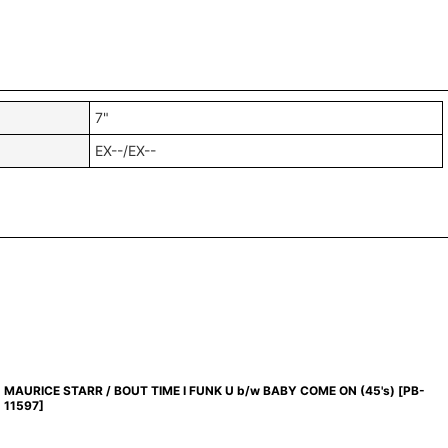
7"
EX--/EX--
MAURICE STARR / BOUT TIME I FUNK U b/w BABY COME ON (45's)
[
PB-
11597
]