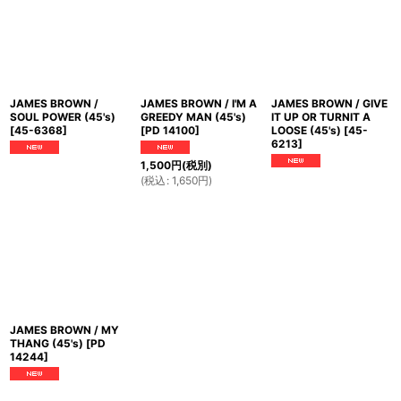
JAMES BROWN /
JAMES BROWN / I'M A
JAMES BROWN / GIVE
SOUL POWER (45's)
GREEDY MAN (45's)
IT UP OR TURNIT A
[
45-6368
]
[
PD 14100
]
LOOSE (45's)
[
45-
6213
]
1,500
円
(税別)
(
税込
:
1,650
円
)
JAMES BROWN / MY
THANG (45's)
[
PD
14244
]