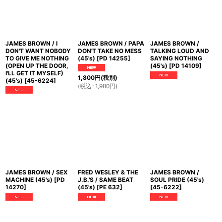
JAMES BROWN / I
JAMES BROWN / PAPA
JAMES BROWN /
DON'T WANT NOBODY
DON'T TAKE NO MESS
TALKING LOUD AND
TO GIVE ME NOTHING
(45's)
[
PD 14255
]
SAYING NOTHING
(OPEN UP THE DOOR,
(45's)
[
PD 14109
]
I'LL GET IT MYSELF)
1,800
円
(税別)
(45's)
[
45-6224
]
(
税込
:
1,980
円
)
JAMES BROWN / SEX
FRED WESLEY & THE
JAMES BROWN /
MACHINE (45's)
[
PD
J.B.'S / SAME BEAT
SOUL PRIDE (45's)
14270
]
(45's)
[
PE 632
]
[
45-6222
]