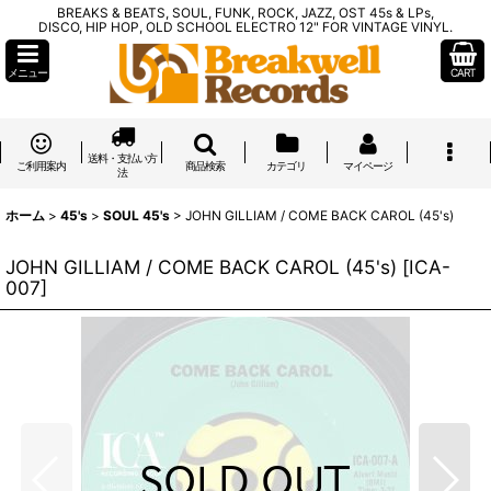
BREAKS & BEATS, SOUL, FUNK, ROCK, JAZZ, OST 45s & LPs,
DISCO, HIP HOP, OLD SCHOOL ELECTRO 12" FOR VINTAGE VINYL.
メニュー
CART
送料・支払い方
ご利用案内
商品検索
カテゴリ
マイページ
法
ホーム
>
45's
>
SOUL 45's
>
JOHN GILLIAM / COME BACK CAROL (45's)
JOHN GILLIAM / COME BACK CAROL (45's)
[
ICA-
007
]