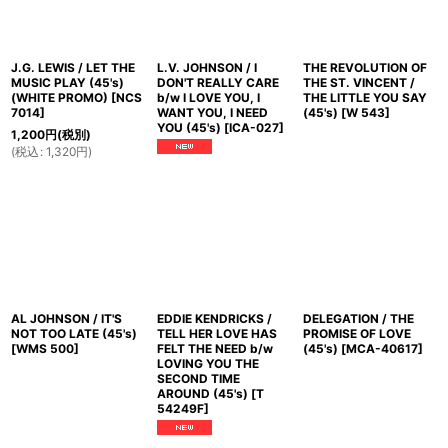
J.G. LEWIS / LET THE
L.V. JOHNSON / I
THE REVOLUTION OF
MUSIC PLAY (45's)
DON'T REALLY CARE
THE ST. VINCENT /
(WHITE PROMO)
[
NCS
b/w I LOVE YOU, I
THE LITTLE YOU SAY
7014
]
WANT YOU, I NEED
(45's)
[
W 543
]
YOU (45's)
[
ICA-027
]
1,200
円
(税別)
(
税込
:
1,320
円
)
AL JOHNSON / IT'S
EDDIE KENDRICKS /
DELEGATION / THE
NOT TOO LATE (45's)
TELL HER LOVE HAS
PROMISE OF LOVE
[
WMS 500
]
FELT THE NEED b/w
(45's)
[
MCA-40617
]
LOVING YOU THE
SECOND TIME
AROUND (45's)
[
T
54249F
]