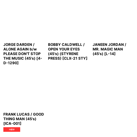
JORGE DARDEN /
BOBBY CALDWELL /
JANEEN JORDAN /
ALONE AGAIN b/w
OPEN YOUR EYES
MR. MAGIC MAN
PLEASE DON'T STOP
(45's) (STYRENE
(45's)
[
L-14
]
THE MUSIC (45's)
[
4-
PRESS)
[
CLX-21 STY
]
D-1290
]
FRANK LUCAS / GOOD
THING MAN (45's)
[
ICA-001
]