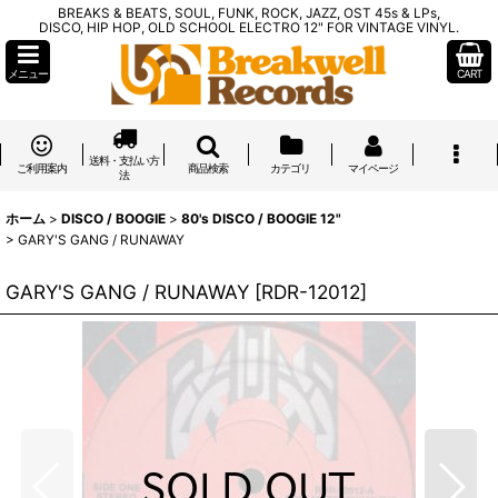
BREAKS & BEATS, SOUL, FUNK, ROCK, JAZZ, OST 45s & LPs,
DISCO, HIP HOP, OLD SCHOOL ELECTRO 12" FOR VINTAGE VINYL.
メニュー
CART
送料・支払い方
ご利用案内
商品検索
カテゴリ
マイページ
法
ホーム
>
DISCO / BOOGIE
>
80's DISCO / BOOGIE 12"
>
GARY'S GANG / RUNAWAY
GARY'S GANG / RUNAWAY
[
RDR-12012
]