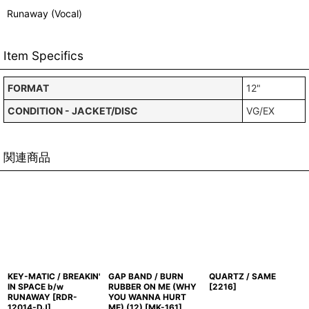
Runaway (Vocal)
Item Specifics
FORMAT
12"
CONDITION - JACKET/DISC
VG/EX
関連商品
KEY-MATIC / BREAKIN'
GAP BAND / BURN
QUARTZ / SAME
IN SPACE b/w
RUBBER ON ME (WHY
[
2216
]
RUNAWAY
[
RDR-
YOU WANNA HURT
12014-DJ
]
ME) (12)
[
MK-161
]