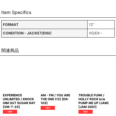
Item Specifics
FORMAT
12"
CONDITION - JACKET/DISC
VG/EX--
関連商品
EXPERIENCE
AM - FM / YOU ARE
TROUBLE FUNK /
UNLIMITED / KNOCK
THE ONE (12)
[
DK-
HOLLY ROCK b/w
HIM OUT SUGAR RAY
103
]
PUMP ME UP (JAM)
[
VM-T-25
]
[
JAM 3001
]