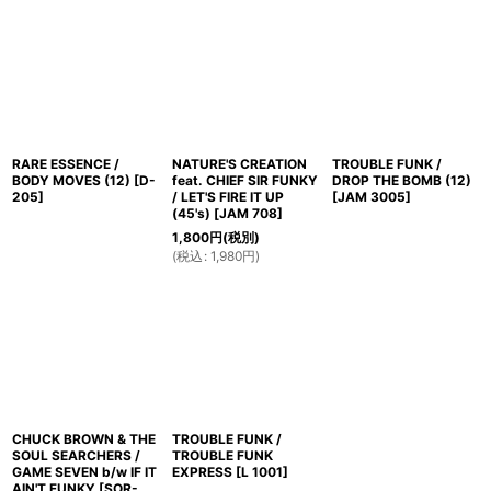
RARE ESSENCE /
NATURE'S CREATION
TROUBLE FUNK /
BODY MOVES (12)
[
D-
feat. CHIEF SIR FUNKY
DROP THE BOMB (12)
205
]
/ LET'S FIRE IT UP
[
JAM 3005
]
(45's)
[
JAM 708
]
1,800
円
(税別)
(
税込
:
1,980
円
)
CHUCK BROWN & THE
TROUBLE FUNK /
SOUL SEARCHERS /
TROUBLE FUNK
GAME SEVEN b/w IF IT
EXPRESS
[
L 1001
]
AIN'T FUNKY
[
SOR-