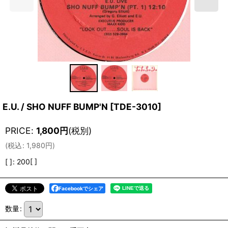
E.U. / SHO NUFF BUMP'N
[
TDE-3010
]
PRICE
:
1,800
円
(税別)
(
税込
:
1,980
円
)
[ ]
:
200[ ]
Facebookでシェア
数量
: