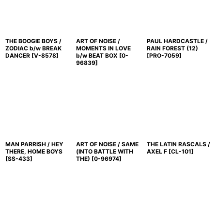
THE BOOGIE BOYS /
ART OF NOISE /
PAUL HARDCASTLE /
ZODIAC b/w BREAK
MOMENTS IN LOVE
RAIN FOREST (12)
DANCER
[
V-8578
]
b/w BEAT BOX
[
0-
[
PRO-7059
]
96839
]
MAN PARRISH / HEY
ART OF NOISE / SAME
THE LATIN RASCALS /
THERE, HOME BOYS
(INTO BATTLE WITH
AXEL F
[
CL-101
]
[
SS-433
]
THE)
[
0-96974
]