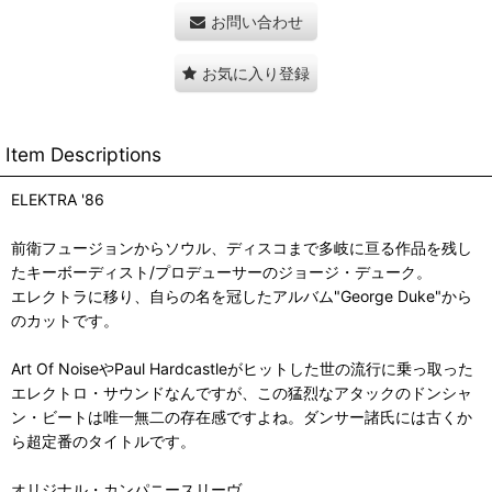
お問い合わせ
お気に入り登録
Item Descriptions
ELEKTRA '86
前衛フュージョンからソウル、ディスコまで多岐に亘る作品を残し
たキーボーディスト/プロデューサーのジョージ・デューク。
エレクトラに移り、自らの名を冠したアルバム"George Duke"から
のカットです。
Art Of NoiseやPaul Hardcastleがヒットした世の流行に乗っ取った
エレクトロ・サウンドなんですが、この猛烈なアタックのドンシャ
ン・ビートは唯一無二の存在感ですよね。ダンサー諸氏には古くか
ら超定番のタイトルです。
オリジナル・カンパニースリーヴ。