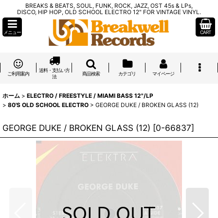
BREAKS & BEATS, SOUL, FUNK, ROCK, JAZZ, OST 45s & LPs,
DISCO, HIP HOP, OLD SCHOOL ELECTRO 12" FOR VINTAGE VINYL.
メニュー
CART
送料・支払い方
ご利用案内
商品検索
カテゴリ
マイページ
法
ホーム
>
ELECTRO / FREESTYLE / MIAMI BASS 12"/LP
>
80'S OLD SCHOOL ELECTRO
>
GEORGE DUKE / BROKEN GLASS (12)
GEORGE DUKE / BROKEN GLASS (12)
[
0-66837
]