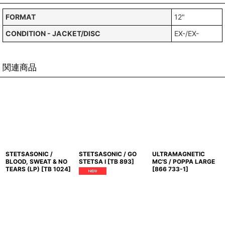
FORMAT
12"
CONDITION - JACKET/DISC
EX-/EX-
関連商品
STETSASONIC /
STETSASONIC / GO
ULTRAMAGNETIC
BLOOD, SWEAT & NO
STETSA I
[
TB 893
]
MC'S / POPPA LARGE
TEARS (LP)
[
TB 1024
]
[
866 733-1
]