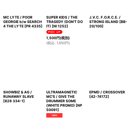
MC LYTE / POOR
SUPER KIDS / THE
J.V.C. F.O.R.C.E. /
GEORGIE b/w SEARCH
TRAGEDY (DON'T DO
STRONG ISLAND
[
BB-
4 THE LYTE
[
PR 4335
]
IT)
[
NI 1252
]
20/100
]
1,500
円
(税別)
(
税込
:
1,650
円
)
SHOWBIZ & AG /
ULTRAMAGNETIC
EPMD / CROSSOVER
RUNAWAY SLAVE
MC'S / GIVE THE
[
42-74172
]
[
828 334-1
]
DRUMMER SOME
(WHITE PROMO)
[
NP
50091
]