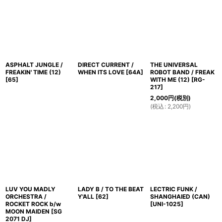
ASPHALT JUNGLE /
DIRECT CURRENT /
THE UNIVERSAL
FREAKIN' TIME (12)
WHEN ITS LOVE
[
64A
]
ROBOT BAND / FREAK
[
65
]
WITH ME (12)
[
RG-
217
]
2,000
円
(税別)
(
税込
:
2,200
円
)
LUV YOU MADLY
LADY B / TO THE BEAT
LECTRIC FUNK /
ORCHESTRA /
Y'ALL
[
62
]
SHANGHAIED (CAN)
ROCKET ROCK b/w
[
UNI-1025
]
MOON MAIDEN
[
SG
2071 DJ
]