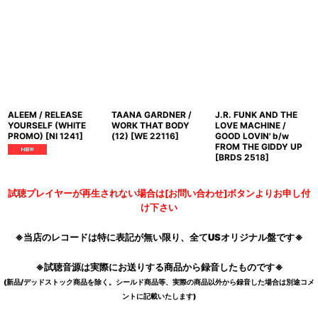
ALEEM / RELEASE
TAANA GARDNER /
J.R. FUNK AND THE
YOURSELF (WHITE
WORK THAT BODY
LOVE MACHINE /
PROMO)
[
NI 1241
]
(12)
[
WE 22116
]
GOOD LOVIN' b/w
FROM THE GIDDY UP
[
BRDS 2518
]
試聴プレイヤーが再生されない場合は[お問い合わせ]ボタンよりお申し付
け下さい
※当店のレコードは特に表記が無い限り、全てUSオリジナル盤です※
※試聴音源は実際にお送りする商品から録音したものです※
(新品/デッドストック商品を除く。シールド商品等、実際の商品以外から録音した場合は別途コメ
ントに記載いたします)