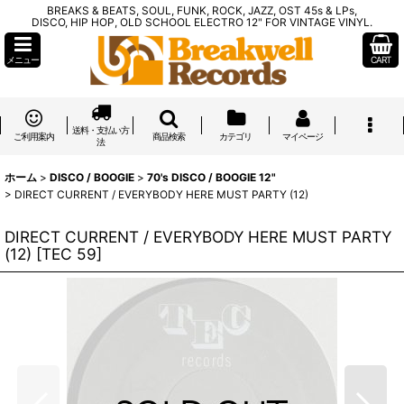
BREAKS & BEATS, SOUL, FUNK, ROCK, JAZZ, OST 45s & LPs,
DISCO, HIP HOP, OLD SCHOOL ELECTRO 12" FOR VINTAGE VINYL.
メニュー
CART
送料・支払い方
ご利用案内
商品検索
カテゴリ
マイページ
法
ホーム
>
DISCO / BOOGIE
>
70's DISCO / BOOGIE 12"
>
DIRECT CURRENT / EVERYBODY HERE MUST PARTY (12)
DIRECT CURRENT / EVERYBODY HERE MUST PARTY
(12)
[
TEC 59
]