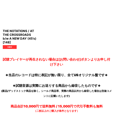
THE NOTATIONS / AT
THE CROSSROADS
b/w A NEW DAY (45's)
[
148
]
試聴プレイヤーが再生されない場合は[お問い合わせ]ボタンよりお申し付
け下さい
※当店のレコードは特に表記が無い限り、全てUSオリジナル盤です※
※試聴音源は実際にお送りする商品から録音したものです※
(新品/デッドストック商品を除く。シールド商品等、実際の商品以外から録音した場合は別途コメ
ントに記載いたします)
商品合計10,000円で送料無料 / 15,000円で代引手数料も無料
（二枚以上のご購入が条件となります）