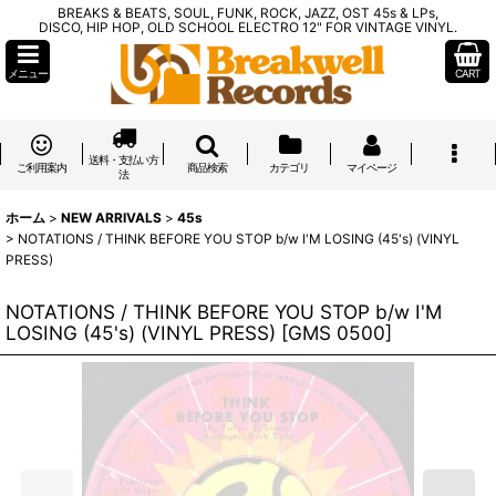
BREAKS & BEATS, SOUL, FUNK, ROCK, JAZZ, OST 45s & LPs,
DISCO, HIP HOP, OLD SCHOOL ELECTRO 12" FOR VINTAGE VINYL.
メニュー
CART
送料・支払い方
ご利用案内
商品検索
カテゴリ
マイページ
法
ホーム
>
NEW ARRIVALS
>
45s
>
NOTATIONS / THINK BEFORE YOU STOP b/w I'M LOSING (45's) (VINYL
PRESS)
NOTATIONS / THINK BEFORE YOU STOP b/w I'M
LOSING (45's) (VINYL PRESS)
[
GMS 0500
]