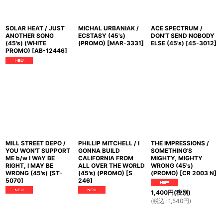
SOLAR HEAT / JUST
MICHAL URBANIAK /
ACE SPECTRUM /
ANOTHER SONG
ECSTASY (45's)
DON'T SEND NOBODY
(45's) (WHITE
(PROMO)
[
MAR-3331
]
ELSE (45's)
[
45-3012
]
PROMO)
[
AB-12446
]
MILL STREET DEPO /
PHILLIP MITCHELL / I
THE IMPRESSIONS /
YOU WON'T SUPPORT
GONNA BUILD
SOMETHING'S
ME b/w I WAY BE
CALIFORNIA FROM
MIGHTY, MIGHTY
RIGHT, I MAY BE
ALL OVER THE WORLD
WRONG (45's)
WRONG (45's)
[
ST-
(45's) (PROMO)
[
S
(PROMO)
[
CR 2003 N
]
5070
]
246
]
1,400
円
(税別)
(
税込
:
1,540
円
)