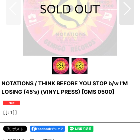
NOTATIONS / THINK BEFORE YOU STOP b/w I'M
LOSING (45's) (VINYL PRESS)
[
GMS 0500
]
[ ]
:
1[ ]
Facebookでシェア