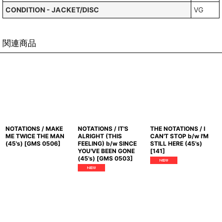
CONDITION - JACKET/DISC
VG
関連商品
NOTATIONS / MAKE
NOTATIONS / IT'S
THE NOTATIONS / I
ME TWICE THE MAN
ALRIGHT (THIS
CAN'T STOP b/w I'M
(45's)
[
GMS 0506
]
FEELING) b/w SINCE
STILL HERE (45's)
YOU'VE BEEN GONE
[
141
]
(45's)
[
GMS 0503
]