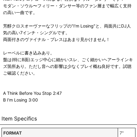
モダン・ソウル〜フィリー・ダンサー等のファン層まで幅広く支持
の高い一曲です。
芳醇クロスオーヴァーなフリップの"I'm Losing"と、両面共にDJ人
気の高い7インチ・シングルです。
両面付きのヴァイナル・プレスはあまり見かけません！
レーベルに書き込みあり。
盤は(特にB面)エッジ中心に細かいスレ、ごく細かいヘアーラインキ
ズ箇所あり。ただし音への影響は少なくプレイ概ね良好です。試聴
ご確認ください。
A Think Before You Stop 2:47
B I'm Losing 3:00
Item Specifics
FORMAT
7"