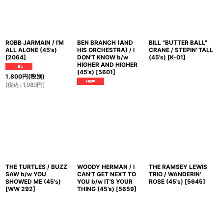
ROBB JARMAIN / I'M
BEN BRANCH (AND
BILL "BUTTER BALL"
ALL ALONE (45's)
HIS ORCHESTRA) / I
CRANE / STEPIN' TALL
[
2064
]
DON'T KNOW b/w
(45's)
[
K-01
]
HIGHER AND HIGHER
(45's)
[
5601
]
1,800
円
(税別)
(
税込
:
1,980
円
)
THE TURTLES / BUZZ
WOODY HERMAN / I
THE RAMSEY LEWIS
SAW b/w YOU
CAN'T GET NEXT TO
TRIO / WANDERIN'
SHOWED ME (45's)
YOU b/w IT'S YOUR
ROSE (45's)
[
5645
]
[
WW 292
]
THING (45's)
[
5659
]