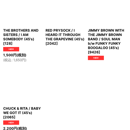
THE BROTHERS AND
RED PRYSOCK / I
JIMMY BROWN WITH
SISTERS / I AM
HEARD IT THROUGH
THE JIMMY BROWN
SOMEBODY (45's)
THE GRAPEVINE (45's)
BAND / SOUL MAN
[
128
]
[
2042
]
b/w FUNKY FUNKY
BOOGALOO (45's)
[
9426
]
1,500
円
(税別)
(
税込
:
1,650
円
)
CHUCK & RITA / BABY
WE GOT IT (45's)
[
2065
]
2,200
円
(税別)