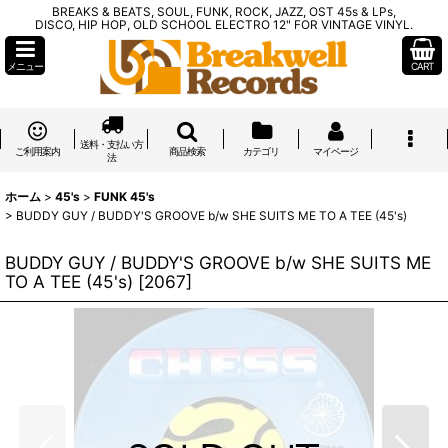
BREAKS & BEATS, SOUL, FUNK, ROCK, JAZZ, OST 45s & LPs,
DISCO, HIP HOP, OLD SCHOOL ELECTRO 12" FOR VINTAGE VINYL.
メニュー
CART
送料・支払い方
ご利用案内
商品検索
カテゴリ
マイページ
法
ホーム
>
45's
>
FUNK 45's
>
BUDDY GUY / BUDDY'S GROOVE b/w SHE SUITS ME TO A TEE (45's)
BUDDY GUY / BUDDY'S GROOVE b/w SHE SUITS ME
TO A TEE (45's)
[
2067
]