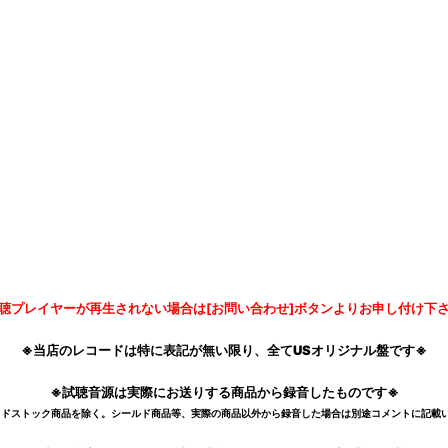
聴プレイヤーが再生されない場合は[お問い合わせ]ボタンよりお申し付け下
※当店のレコードは特に表記が無い限り、全てUSオリジナル盤です※
※試聴音源は実際にお送りする商品から録音したものです※
デッドストック商品を除く。シールド商品等、実際の商品以外から録音した場合は別途コメントに記載い