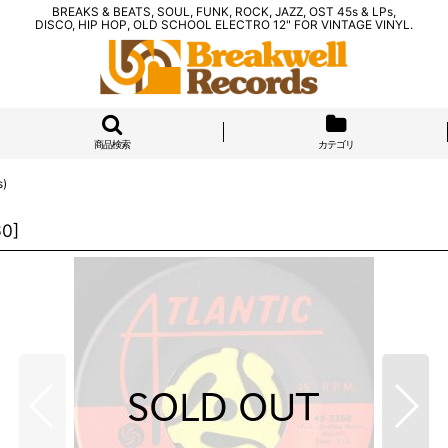
BREAKS & BEATS, SOUL, FUNK, ROCK, JAZZ, OST 45s & LPs,
DISCO, HIP HOP, OLD SCHOOL ELECTRO 12" FOR VINTAGE VINYL.
商品検索
カテゴリ
s)
60
]