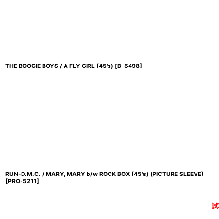
THE BOOGIE BOYS / A FLY GIRL (45's)
[
B-5498
]
RUN-D.M.C. / MARY, MARY b/w ROCK BOX (45's) (PICTURE SLEEVE)
[
PRO-5211
]
試