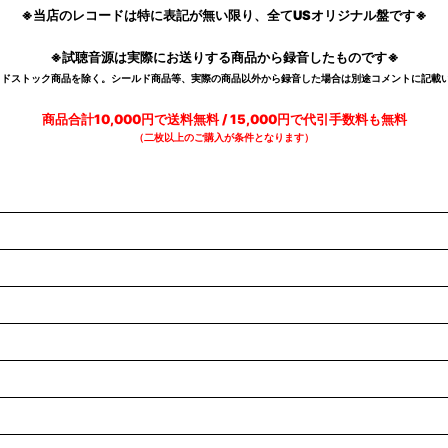
※当店のレコードは特に表記が無い限り、全てUSオリジナル盤です※
※試聴音源は実際にお送りする商品から録音したものです※
デッドストック商品を除く。シールド商品等、実際の商品以外から録音した場合は別途コメントに記載い
商品合計10,000円で送料無料 / 15,000円で代引手数料も無料
（二枚以上のご購入が条件となります）