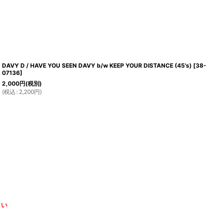
DAVY D / HAVE YOU SEEN DAVY b/w KEEP YOUR DISTANCE (45's)
[
38-
07136
]
2,000
円
(税別)
(
税込
:
2,200
円
)
さい