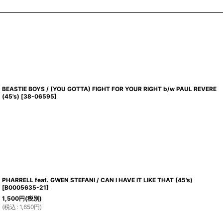
BEASTIE BOYS / (YOU GOTTA) FIGHT FOR YOUR RIGHT b/w PAUL REVERE
(45's)
[
38-06595
]
PHARRELL feat. GWEN STEFANI / CAN I HAVE IT LIKE THAT (45's)
[
B0005635-21
]
1,500
円
(税別)
(
税込
:
1,650
円
)