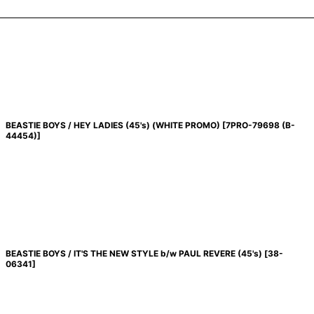
BEASTIE BOYS / HEY LADIES (45's) (WHITE PROMO)
[
7PRO-79698 (B-
44454)
]
BEASTIE BOYS / IT'S THE NEW STYLE b/w PAUL REVERE (45's)
[
38-
06341
]