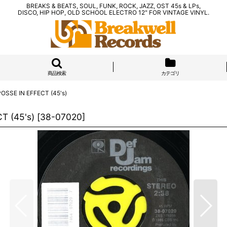
BREAKS & BEATS, SOUL, FUNK, ROCK, JAZZ, OST 45s & LPs,
DISCO, HIP HOP, OLD SCHOOL ELECTRO 12" FOR VINTAGE VINYL.
商品検索
カテゴリ
OSSE IN EFFECT (45's)
T (45's)
[
38-07020
]