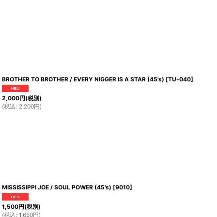
BROTHER TO BROTHER / EVERY NIGGER IS A STAR (45's)
[
TU-040
]
2,000
円
(税別)
(
税込
:
2,200
円
)
MISSISSIPPI JOE / SOUL POWER (45's)
[
9010
]
1,500
円
(税別)
(
税込
:
1,650
円
)