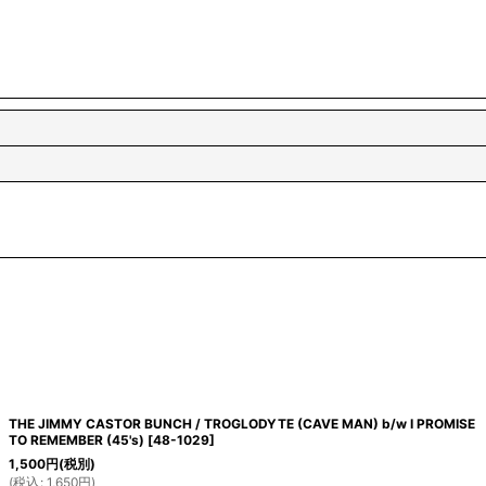
THE JIMMY CASTOR BUNCH / TROGLODYTE (CAVE MAN) b/w I PROMISE
TO REMEMBER (45's)
[
48-1029
]
1,500
円
(税別)
(
税込
:
1,650
円
)