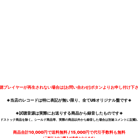
聴プレイヤーが再生されない場合は[お問い合わせ]ボタンよりお申し付け下
※当店のレコードは特に表記が無い限り、全てUSオリジナル盤です※
※試聴音源は実際にお送りする商品から録音したものです※
デッドストック商品を除く。シールド商品等、実際の商品以外から録音した場合は別途コメントに記載い
商品合計10,000円で送料無料 / 15,000円で代引手数料も無料
（二枚以上のご購入が条件となります）