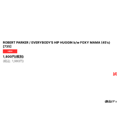
ROBERT PARKER / EVERYBODY'S HIP HUGGIN b/w FOXY MAMA (45's)
[
735
]
1,800
円
(税別)
(
税込
:
1,980
円
)
試
(新品/