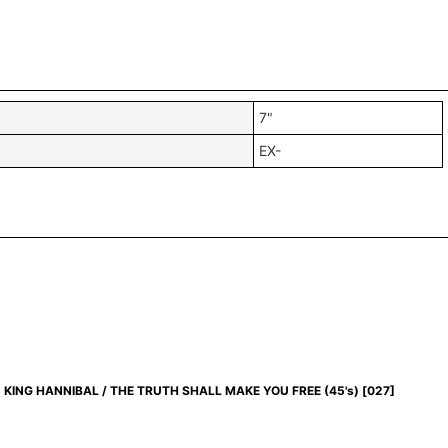
7"
EX-
KING HANNIBAL / THE TRUTH SHALL MAKE YOU FREE (45's)
[
027
]