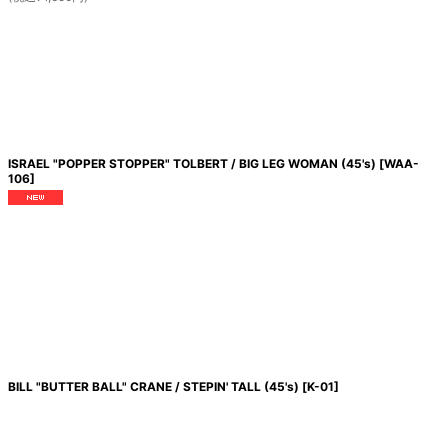
ISRAEL "POPPER STOPPER" TOLBERT / BIG LEG WOMAN (45's)
[
WAA-
106
]
BILL "BUTTER BALL" CRANE / STEPIN' TALL (45's)
[
K-01
]