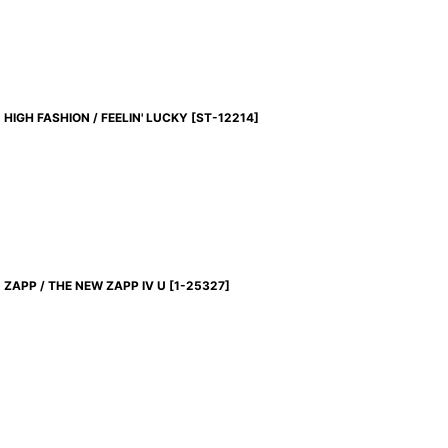
HIGH FASHION / FEELIN' LUCKY
[
ST-12214
]
ZAPP / THE NEW ZAPP IV U
[
1-25327
]