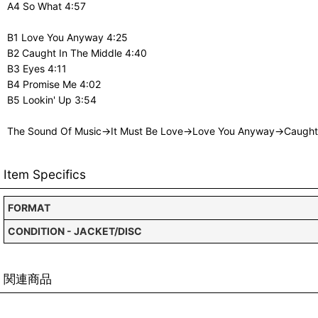
A4 So What 4:57
B1 Love You Anyway 4:25
B2 Caught In The Middle 4:40
B3 Eyes 4:11
B4 Promise Me 4:02
B5 Lookin' Up 3:54
The Sound Of Music→It Must Be Love→Love You Anyway→Caught 
Item Specifics
FORMAT
CONDITION - JACKET/DISC
関連商品