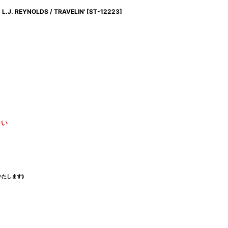
L.J. REYNOLDS / TRAVELIN'
[
ST-12223
]
さい
たします)