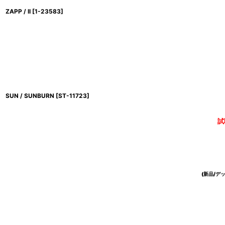
ZAPP / II
[
1-23583
]
SUN / SUNBURN
[
ST-11723
]
試
(新品/