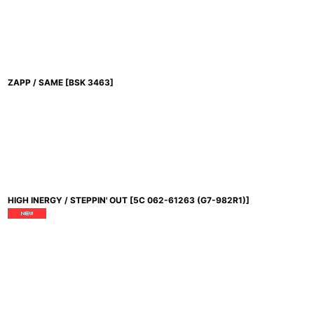
ZAPP / SAME
[
BSK 3463
]
HIGH INERGY / STEPPIN' OUT
[
5C 062-61263 (G7-982R1)
]