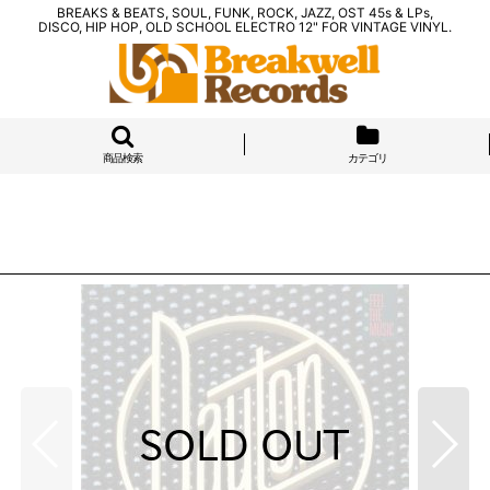
BREAKS & BEATS, SOUL, FUNK, ROCK, JAZZ, OST 45s & LPs,
DISCO, HIP HOP, OLD SCHOOL ELECTRO 12" FOR VINTAGE VINYL.
商品検索
カテゴリ