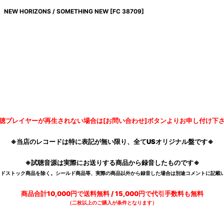
NEW HORIZONS / SOMETHING NEW
[
FC 38709
]
聴プレイヤーが再生されない場合は[お問い合わせ]ボタンよりお申し付け下
※当店のレコードは特に表記が無い限り、全てUSオリジナル盤です※
※試聴音源は実際にお送りする商品から録音したものです※
デッドストック商品を除く。シールド商品等、実際の商品以外から録音した場合は別途コメントに記載い
商品合計10,000円で送料無料 / 15,000円で代引手数料も無料
（二枚以上のご購入が条件となります）