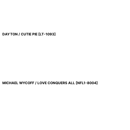
DAYTON / CUTIE PIE
[
LT-1093
]
MICHAEL WYCOFF / LOVE CONQUERS ALL
[
NFL1-8004
]