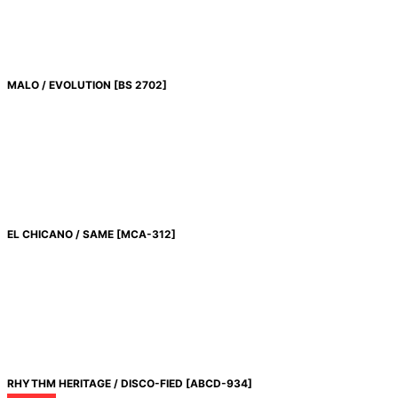
MALO / EVOLUTION
[
BS 2702
]
EL CHICANO / SAME
[
MCA-312
]
RHYTHM HERITAGE / DISCO-FIED
[
ABCD-934
]