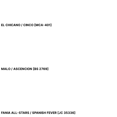
EL CHICANO / CINCO
[
MCA-401
]
MALO / ASCENCION
[
BS 2769
]
FANIA ALL-STARS / SPANISH FEVER
[
JC 35336
]