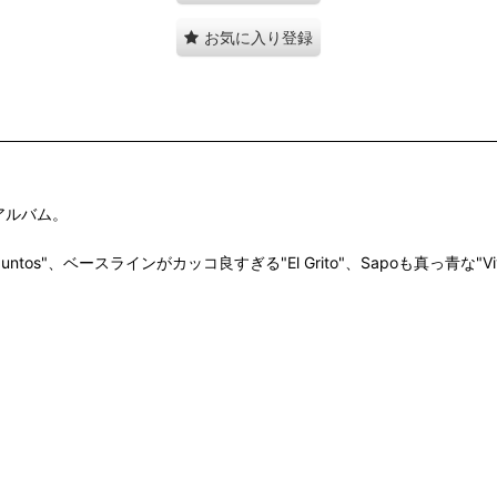
お気に入り登録
アルバム。
s"、ベースラインがカッコ良すぎる"El Grito"、Sapoも真っ青な"Viv