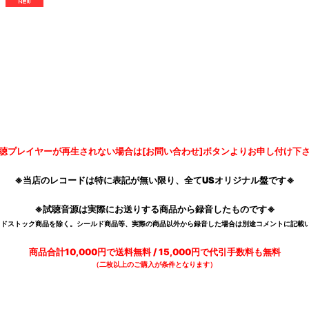
聴プレイヤーが再生されない場合は[お問い合わせ]ボタンよりお申し付け下
※当店のレコードは特に表記が無い限り、全てUSオリジナル盤です※
※試聴音源は実際にお送りする商品から録音したものです※
デッドストック商品を除く。シールド商品等、実際の商品以外から録音した場合は別途コメントに記載い
商品合計10,000円で送料無料 / 15,000円で代引手数料も無料
（二枚以上のご購入が条件となります）