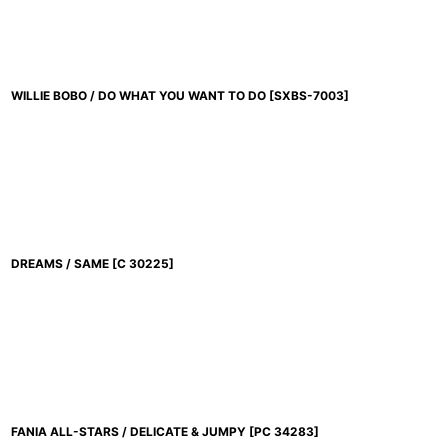
WILLIE BOBO / DO WHAT YOU WANT TO DO
[
SXBS-7003
]
DREAMS / SAME
[
C 30225
]
FANIA ALL-STARS / DELICATE & JUMPY
[
PC 34283
]