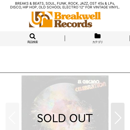
BREAKS & BEATS, SOUL, FUNK, ROCK, JAZZ, OST 45s & LPs,
DISCO, HIP HOP, OLD SCHOOL ELECTRO 12" FOR VINTAGE VINYL.
商品検索
カテゴリ