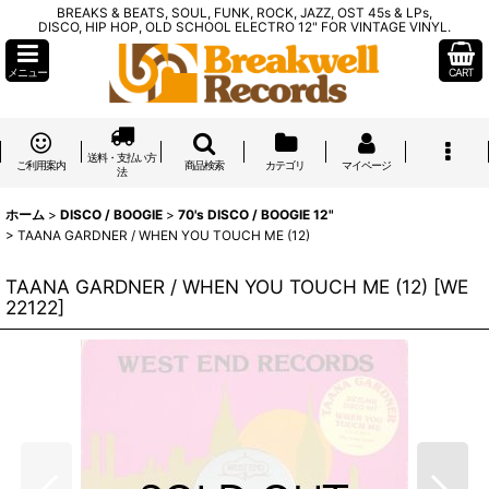
BREAKS & BEATS, SOUL, FUNK, ROCK, JAZZ, OST 45s & LPs,
DISCO, HIP HOP, OLD SCHOOL ELECTRO 12" FOR VINTAGE VINYL.
メニュー
CART
送料・支払い方
ご利用案内
商品検索
カテゴリ
マイページ
法
ホーム
>
DISCO / BOOGIE
>
70's DISCO / BOOGIE 12"
>
TAANA GARDNER / WHEN YOU TOUCH ME (12)
TAANA GARDNER / WHEN YOU TOUCH ME (12)
[
WE
22122
]