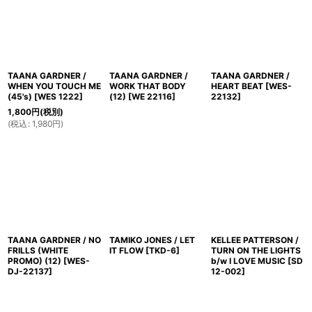
TAANA GARDNER /
TAANA GARDNER /
TAANA GARDNER /
WHEN YOU TOUCH ME
WORK THAT BODY
HEART BEAT
[
WES-
(45's)
[
WES 1222
]
(12)
[
WE 22116
]
22132
]
1,800
円
(税別)
(
税込
:
1,980
円
)
TAANA GARDNER / NO
TAMIKO JONES / LET
KELLEE PATTERSON /
FRILLS (WHITE
IT FLOW
[
TKD-6
]
TURN ON THE LIGHTS
PROMO) (12)
[
WES-
b/w I LOVE MUSIC
[
SD
DJ-22137
]
12-002
]