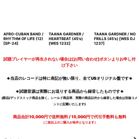
AFRO-CUBAN BAND /
TAANA GARDNER /
TAANA GARDNER / NO
RHYTHM OF LIFE (12)
HEARTBEAT (45's)
FRILLS (45's)
[
WES DJ
[
SP-24
]
[
WES 1232
]
1237
]
試聴プレイヤーが再生されない場合は[お問い合わせ]ボタンよりお申し付
け下さい
※当店のレコードは特に表記が無い限り、全てUSオリジナル盤です※
※試聴音源は実際にお送りする商品から録音したものです※
(新品/デッドストック商品を除く。シールド商品等、実際の商品以外から録音した場合は別途コメ
ントに記載いたします)
商品合計10,000円で送料無料 / 15,000円で代引手数料も無料
（二枚以上のご購入が条件となります）