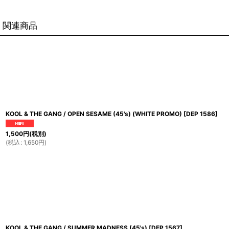
関連商品
KOOL & THE GANG / OPEN SESAME (45's) (WHITE PROMO)
[
DEP 1586
]
1,500
円
(税別)
(
税込
:
1,650
円
)
KOOL & THE GANG / SUMMER MADNESS (45's)
[
DEP 1567
]