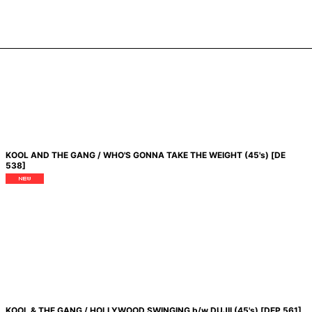
KOOL AND THE GANG / WHO'S GONNA TAKE THE WEIGHT (45's)
[
DE
538
]
KOOL & THE GANG / HOLLYWOOD SWINGING b/w DUJII (45's)
[
DEP 561
]