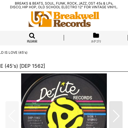
BREAKS & BEATS, SOUL, FUNK, ROCK, JAZZ, OST 45s & LPs,
DISCO, HIP HOP, OLD SCHOOL ELECTRO 12" FOR VINTAGE VINYL.
商品検索
カテゴリ
 IS LOVE (45's)
 (45's)
[
DEP 1562
]