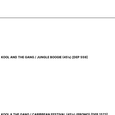
KOOL AND THE GANG / JUNGLE BOOGIE (45's)
[
DEP 559
]
KOOL & THE GANG / CARIBBEAN FESTIVAL (45's) (PROMO)
[
DEP 1573
]