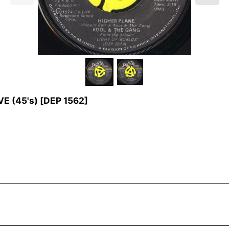
E (45's)
[
DEP 1562
]