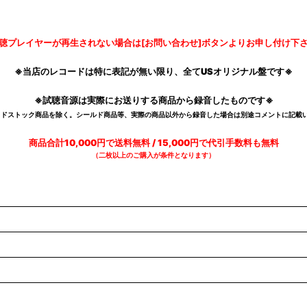
聴プレイヤーが再生されない場合は[お問い合わせ]ボタンよりお申し付け下
※当店のレコードは特に表記が無い限り、全てUSオリジナル盤です※
※試聴音源は実際にお送りする商品から録音したものです※
デッドストック商品を除く。シールド商品等、実際の商品以外から録音した場合は別途コメントに記載い
商品合計10,000円で送料無料 / 15,000円で代引手数料も無料
（二枚以上のご購入が条件となります）