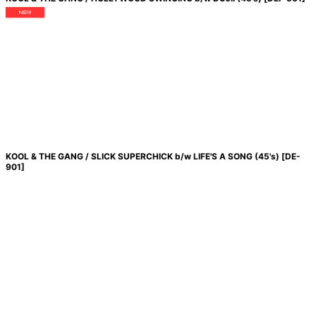
KOOL & THE GANG / SLICK SUPERCHICK b/w LIFE'S A SONG (45's)
[
DE-
901
]