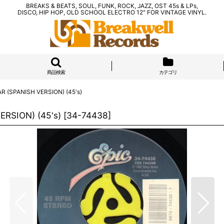
BREAKS & BEATS, SOUL, FUNK, ROCK, JAZZ, OST 45s & LPs,
DISCO, HIP HOP, OLD SCHOOL ELECTRO 12" FOR VINTAGE VINYL.
商品検索
カテゴリ
R (SPANISH VERSION) (45's)
RSION) (45's)
[
34-74438
]