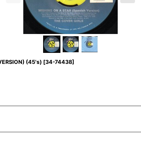
ERSION) (45's)
[
34-74438
]