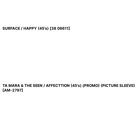
SURFACE / HAPPY (45's)
[
38 06611
]
TA MARA & THE SEEN / AFFECTTION (45's) (PROMO) (PICTURE SLEEVE)
[
AM-2797
]