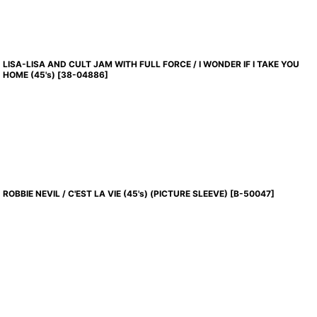
LISA-LISA AND CULT JAM WITH FULL FORCE / I WONDER IF I TAKE YOU
HOME (45's)
[
38-04886
]
ROBBIE NEVIL / C'EST LA VIE (45's) (PICTURE SLEEVE)
[
B-50047
]