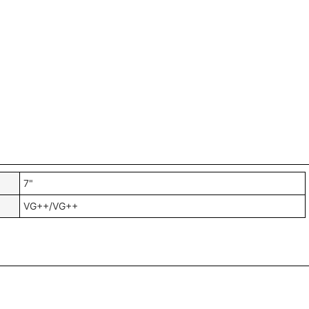
7"
VG++/VG++