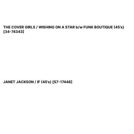
THE COVER GIRLS / WISHING ON A STAR b/w FUNK BOUTIQUE (45's)
[
34-74343
]
JANET JACKSON / IF (45's)
[
S7-17446
]