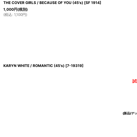
THE COVER GIRLS / BECAUSE OF YOU (45's)
[
SF 1914
]
1,000
円
(税別)
(
税込
:
1,100
円
)
KARYN WHITE / ROMANTIC (45's)
[
7-19319
]
試
(新品/