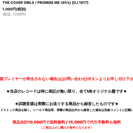
THE COVER GIRLS / PROMISE ME (45's)
[
DJ 1917
]
1,000
円
(税別)
(
税込
:
1,100
円
)
聴プレイヤーが再生されない場合は[お問い合わせ]ボタンよりお申し付け下
※当店のレコードは特に表記が無い限り、全てUSオリジナル盤です※
※試聴音源は実際にお送りする商品から録音したものです※
デッドストック商品を除く。シールド商品等、実際の商品以外から録音した場合は別途コメントに記載い
商品合計10,000円で送料無料 / 15,000円で代引手数料も無料
（二枚以上のご購入が条件となります）