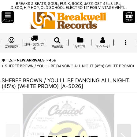
BREAKS & BEATS, SOUL, FUNK, ROCK, JAZZ, OST 45s & LPs,
DISCO, HIP HOP, OLD SCHOOL ELECTRO 12" FOR VINTAGE VINYL.
メニュー
CART
送料・支払い方
ご利用案内
商品検索
カテゴリ
マイページ
法
ホーム
>
NEW ARRIVALS
>
45s
>
SHEREE BROWN / YOU'LL BE DANCING ALL NIGHT (45's) (WHITE PROMO)
SHEREE BROWN / YOU'LL BE DANCING ALL NIGHT
(45's) (WHITE PROMO)
[
A-5026
]