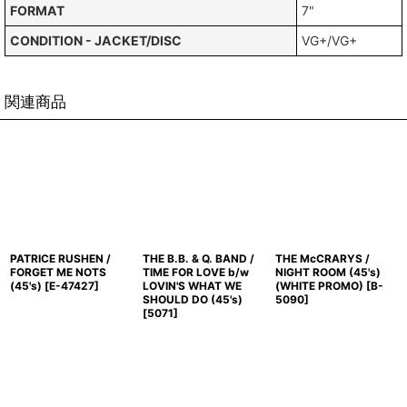
FORMAT
7"
CONDITION - JACKET/DISC
VG+/VG+
関連商品
PATRICE RUSHEN /
THE B.B. & Q. BAND /
THE McCRARYS /
FORGET ME NOTS
TIME FOR LOVE b/w
NIGHT ROOM (45's)
(45's)
[
E-47427
]
LOVIN'S WHAT WE
(WHITE PROMO)
[
B-
SHOULD DO (45's)
5090
]
[
5071
]