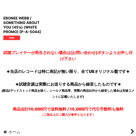
EBONEE WEBB /
SOMETHING ABOUT
YOU (45's) (WHITE
PROMO)
[
P-A-5044
]
試聴プレイヤーが再生されない場合は[お問い合わせ]ボタンよりお申し付
け下さい
※当店のレコードは特に表記が無い限り、全てUSオリジナル盤です※
※試聴音源は実際にお送りする商品から録音したものです※
(新品/デッドストック商品を除く。シールド商品等、実際の商品以外から録音した場合は別途コメ
ントに記載いたします)
商品合計10,000円で送料無料 / 15,000円で代引手数料も無料
（二枚以上のご購入が条件となります）
ホーム