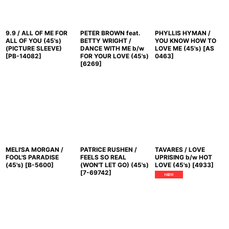
9.9 / ALL OF ME FOR
PETER BROWN feat.
PHYLLIS HYMAN /
ALL OF YOU (45's)
BETTY WRIGHT /
YOU KNOW HOW TO
(PICTURE SLEEVE)
DANCE WITH ME b/w
LOVE ME (45's)
[
AS
[
PB-14082
]
FOR YOUR LOVE (45's)
0463
]
[
6269
]
MELI'SA MORGAN /
PATRICE RUSHEN /
TAVARES / LOVE
FOOL'S PARADISE
FEELS SO REAL
UPRISING b/w HOT
(45's)
[
B-5600
]
(WON'T LET GO) (45's)
LOVE (45's)
[
4933
]
[
7-69742
]