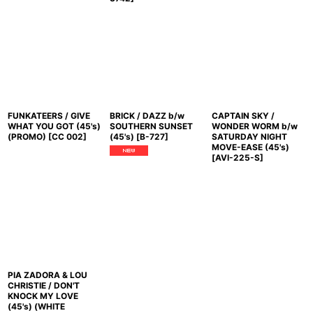
FUNKATEERS / GIVE
BRICK / DAZZ b/w
CAPTAIN SKY /
WHAT YOU GOT (45's)
SOUTHERN SUNSET
WONDER WORM b/w
(PROMO)
[
CC 002
]
(45's)
[
B-727
]
SATURDAY NIGHT
MOVE-EASE (45's)
[
AVI-225-S
]
PIA ZADORA & LOU
CHRISTIE / DON'T
KNOCK MY LOVE
(45's) (WHITE