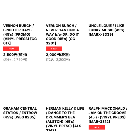
VERNON BURCH /
VERNON BURCH /
UNCLE LOUIE / I LIKE
BRIGHTER DAYS
NEVER CAN FIND A
FUNKY MUSIC (45's)
(45's) (PROMO)
WAY b/w DR. DO IT
[
MARX-3339
]
(VINYL PRESS)
[
CC
GOOD (45's)
[
CC
017
]
3201
]
2,500
円
(税別)
2,000
円
(税別)
(
税込
:
2,750
円
)
(
税込
:
2,200
円
)
GRAHAM CENTRAL
HERMAN KELLY & LIFE
RALPH MACDONALD /
STATION / ENTROW
/ DANCE TO THE
JAM ON THE GROOVE
(45's)
[
WBS 8235
]
DRUMMER'S BEAT
(45's) (VINYL PRESS)
(ALSTON) (45's)
[
MAR-3312
]
(VINYL PRESS)
[
ALS-
3742
]