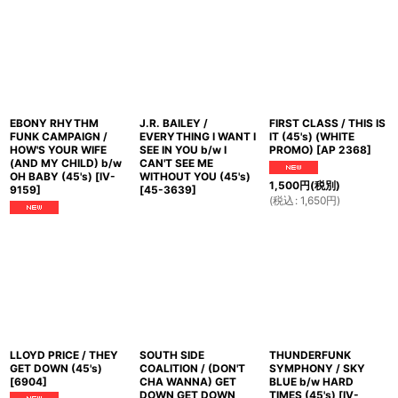
EBONY RHYTHM
J.R. BAILEY /
FIRST CLASS / THIS IS
FUNK CAMPAIGN /
EVERYTHING I WANT I
IT (45's) (WHITE
HOW'S YOUR WIFE
SEE IN YOU b/w I
PROMO)
[
AP 2368
]
(AND MY CHILD) b/w
CAN'T SEE ME
OH BABY (45's)
[
IV-
WITHOUT YOU (45's)
1,500
円
(税別)
9159
]
[
45-3639
]
(
税込
:
1,650
円
)
LLOYD PRICE / THEY
SOUTH SIDE
THUNDERFUNK
GET DOWN (45's)
COALITION / (DON'T
SYMPHONY / SKY
[
6904
]
CHA WANNA) GET
BLUE b/w HARD
DOWN GET DOWN
TIMES (45's)
[
IV-