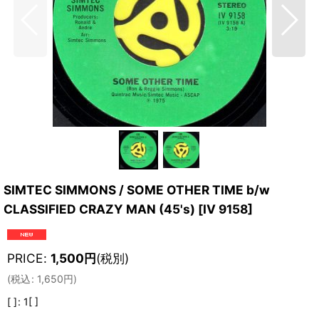
SIMTEC SIMMONS / SOME OTHER TIME b/w
CLASSIFIED CRAZY MAN (45's)
[
IV 9158
]
PRICE
:
1,500
円
(税別)
(
税込
:
1,650
円
)
[ ]
:
1[ ]