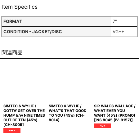
Item Specifics
FORMAT
7"
CONDITION - JACKET/DISC
VG++
関連商品
SIMTEC & WYLIE /
SIMTEC & WYLIE /
SIR WALES WALLACE /
GOTTA' GET OVER THE
WHAT'S THAT GOOD
WHAT EVER YOU
HUMP b/w NINE TIMES
TO YOU (45's)
[
CH-
WANT (45's) (PROMO)
OUT OF TEN (45's)
8014
]
[
INS 8045 (IV-9157)
]
[
CH-8005
]