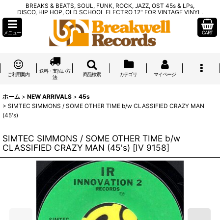
BREAKS & BEATS, SOUL, FUNK, ROCK, JAZZ, OST 45s & LPs,
DISCO, HIP HOP, OLD SCHOOL ELECTRO 12" FOR VINTAGE VINYL.
メニュー
CART
送料・支払い方
ご利用案内
商品検索
カテゴリ
マイページ
法
ホーム
>
NEW ARRIVALS
>
45s
>
SIMTEC SIMMONS / SOME OTHER TIME b/w CLASSIFIED CRAZY MAN
(45's)
SIMTEC SIMMONS / SOME OTHER TIME b/w
CLASSIFIED CRAZY MAN (45's)
[
IV 9158
]