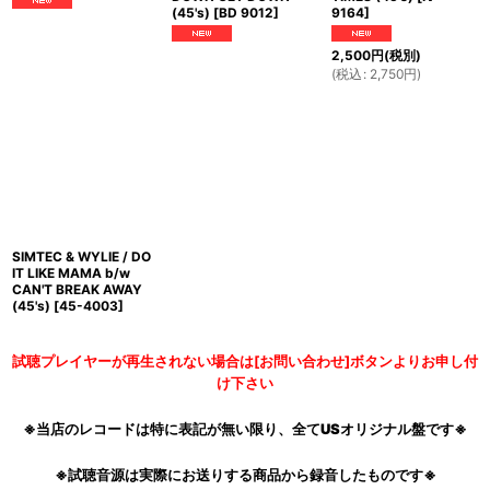
(45's)
[
BD 9012
]
9164
]
2,500
円
(税別)
(
税込
:
2,750
円
)
SIMTEC & WYLIE / DO
IT LIKE MAMA b/w
CAN'T BREAK AWAY
(45's)
[
45-4003
]
試聴プレイヤーが再生されない場合は[お問い合わせ]ボタンよりお申し付
け下さい
※当店のレコードは特に表記が無い限り、全てUSオリジナル盤です※
※試聴音源は実際にお送りする商品から録音したものです※