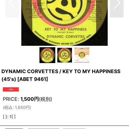
DYNAMIC CORVETTES / KEY TO MY HAPPINESS
(45's)
[
ABET 9461
]
PRICE
:
1,500
円
(税別)
(
税込
:
1,650
円
)
[ ]
:
1[ ]