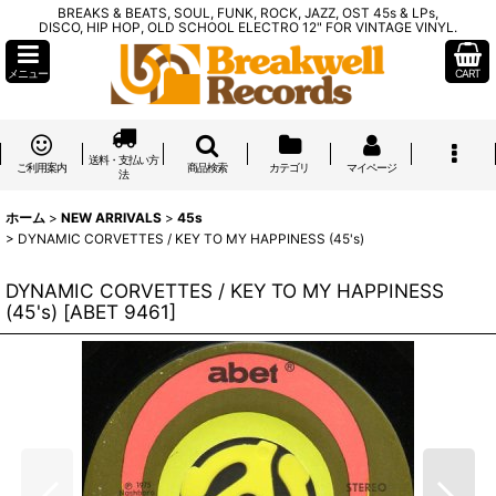
BREAKS & BEATS, SOUL, FUNK, ROCK, JAZZ, OST 45s & LPs,
DISCO, HIP HOP, OLD SCHOOL ELECTRO 12" FOR VINTAGE VINYL.
メニュー
CART
送料・支払い方
ご利用案内
商品検索
カテゴリ
マイページ
法
ホーム
>
NEW ARRIVALS
>
45s
>
DYNAMIC CORVETTES / KEY TO MY HAPPINESS (45's)
DYNAMIC CORVETTES / KEY TO MY HAPPINESS
(45's)
[
ABET 9461
]