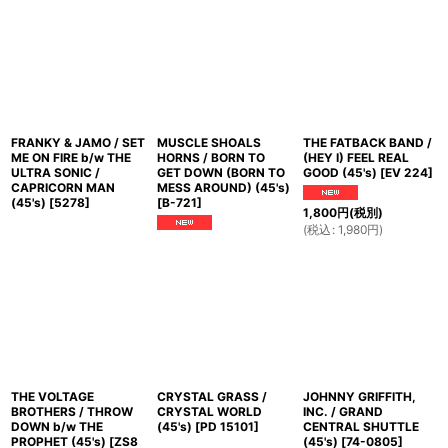
FRANKY & JAMO / SET
MUSCLE SHOALS
THE FATBACK BAND /
ME ON FIRE b/w THE
HORNS / BORN TO
(HEY I) FEEL REAL
ULTRA SONIC /
GET DOWN (BORN TO
GOOD (45's)
[
EV 224
]
CAPRICORN MAN
MESS AROUND) (45's)
(45's)
[
5278
]
[
B-721
]
1,800
円
(税別)
(
税込
:
1,980
円
)
THE VOLTAGE
CRYSTAL GRASS /
JOHNNY GRIFFITH,
BROTHERS / THROW
CRYSTAL WORLD
INC. / GRAND
DOWN b/w THE
(45's)
[
PD 15101
]
CENTRAL SHUTTLE
PROPHET (45's)
[
ZS8
(45's)
[
74-0805
]