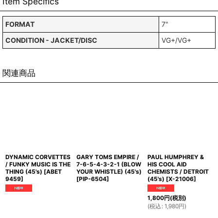
Item Specifics
FORMAT
7"
CONDITION - JACKET/DISC
VG+/VG+
関連商品
DYNAMIC CORVETTES
GARY TOMS EMPIRE /
PAUL HUMPHREY &
/ FUNKY MUSIC IS THE
7-6-5-4-3-2-1 (BLOW
HIS COOL AID
THING (45's)
[
ABET
YOUR WHISTLE) (45's)
CHEMISTS / DETROIT
9459
]
[
PIP-6504
]
(45's)
[
X-21006
]
1,800
円
(税別)
(
税込
:
1,980
円
)