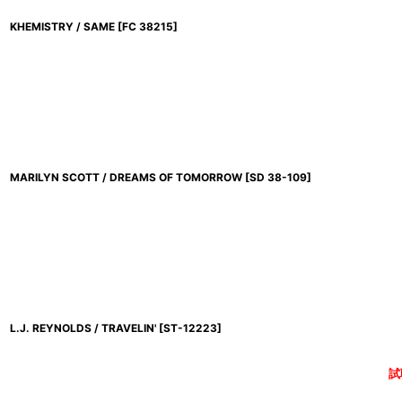
KHEMISTRY / SAME
[
FC 38215
]
MARILYN SCOTT / DREAMS OF TOMORROW
[
SD 38-109
]
L.J. REYNOLDS / TRAVELIN'
[
ST-12223
]
試