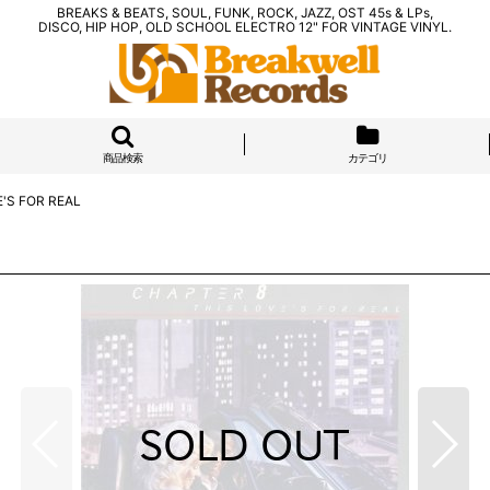
BREAKS & BEATS, SOUL, FUNK, ROCK, JAZZ, OST 45s & LPs,
DISCO, HIP HOP, OLD SCHOOL ELECTRO 12" FOR VINTAGE VINYL.
商品検索
カテゴリ
E'S FOR REAL