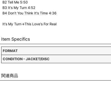
B2 Tell Me 5:50
B3 It's My Turn 4:52
B4 Don't You Think It's Time 4:36
It's My Turn→This Love's For Real
Item Specifics
FORMAT
CONDITION - JACKET/DISC
関連商品