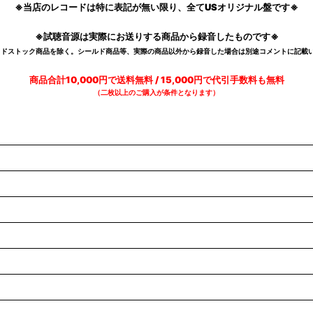
※当店のレコードは特に表記が無い限り、全てUSオリジナル盤です※
※試聴音源は実際にお送りする商品から録音したものです※
デッドストック商品を除く。シールド商品等、実際の商品以外から録音した場合は別途コメントに記載い
商品合計10,000円で送料無料 / 15,000円で代引手数料も無料
（二枚以上のご購入が条件となります）