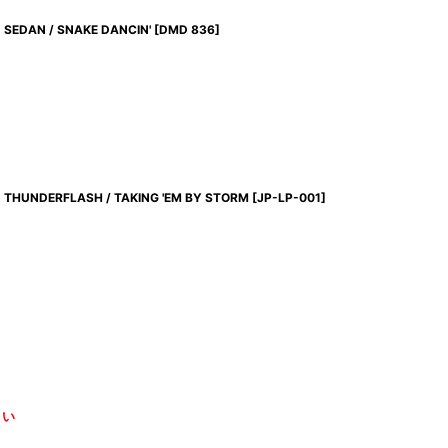
SEDAN / SNAKE DANCIN'
[
DMD 836
]
THUNDERFLASH / TAKING 'EM BY STORM
[
JP-LP-001
]
さい