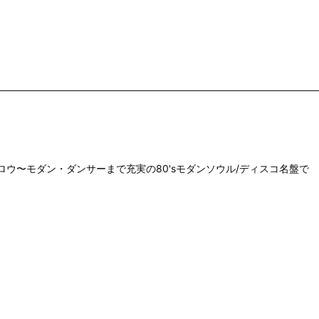
"等、アーバン・スロウ〜モダン・ダンサーまで充実の80'sモダンソウル/ディスコ名盤で