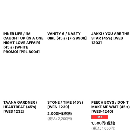
INNER LIFE / I'M
VANITY 6 / NASTY
JAKKI / YOU ARE THE
CAUGHT UP (IN A ONE
GIRL (45's)
[
7-29908
]
STAR (45's)
[
WES
NIGHT LOVE AFFAIR)
1203
]
(45's) (WHITE
PROMO)
[
PRL 8004
]
TAANA GARDNER /
STONE / TIME (45's)
PEECH BOYS / DON'T
HEARTBEAT (45's)
[
WES-1239
]
MAKE ME WAIT (45's)
[
WES 1232
]
[
WES-1240
]
2,000
円
(税別)
(
税込
:
2,200
円
)
1,500
円
(税別)
(
税込
:
1,650
円
)