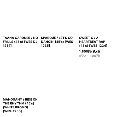
TAANA GARDNER / NO
SPARQUE / LET'S GO
SWEET G / A
FRILLS (45's)
[
WES DJ
DANCIN' (45's)
[
WES
HEARTBEAT RAP
1237
]
1235
]
(45's)
[
WES 1234
]
1,800
円
(税別)
(
税込
:
1,980
円
)
MAHOGANY / RIDE ON
THE RHYTHM (45's)
(WHITE PROMO)
[
WES-1250
]