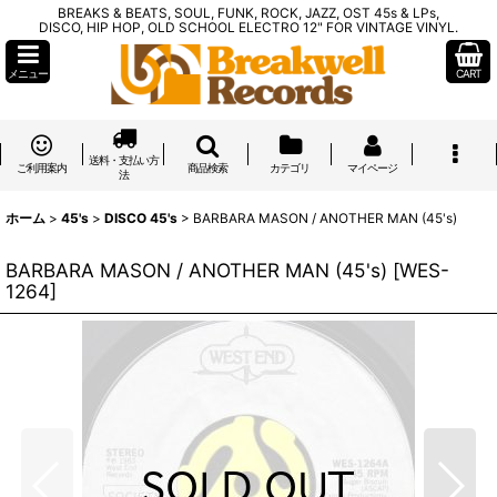
BREAKS & BEATS, SOUL, FUNK, ROCK, JAZZ, OST 45s & LPs,
DISCO, HIP HOP, OLD SCHOOL ELECTRO 12" FOR VINTAGE VINYL.
メニュー
CART
送料・支払い方
ご利用案内
商品検索
カテゴリ
マイページ
法
ホーム
>
45's
>
DISCO 45's
>
BARBARA MASON / ANOTHER MAN (45's)
BARBARA MASON / ANOTHER MAN (45's)
[
WES-
1264
]