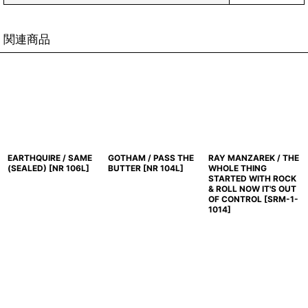
関連商品
EARTHQUIRE / SAME
GOTHAM / PASS THE
RAY MANZAREK / THE
(SEALED)
[
NR 106L
]
BUTTER
[
NR 104L
]
WHOLE THING
STARTED WITH ROCK
& ROLL NOW IT'S OUT
OF CONTROL
[
SRM-1-
1014
]