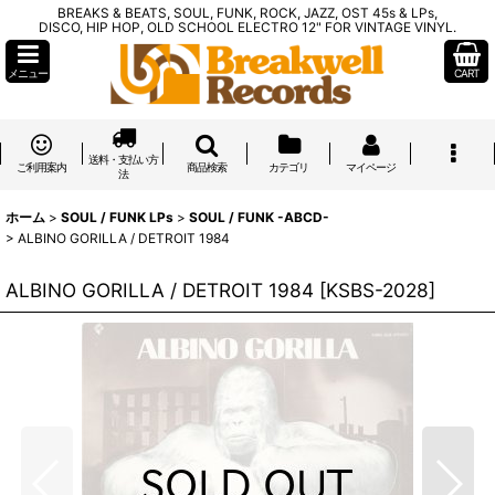
BREAKS & BEATS, SOUL, FUNK, ROCK, JAZZ, OST 45s & LPs,
DISCO, HIP HOP, OLD SCHOOL ELECTRO 12" FOR VINTAGE VINYL.
メニュー
CART
送料・支払い方
ご利用案内
商品検索
カテゴリ
マイページ
法
ホーム
>
SOUL / FUNK LPs
>
SOUL / FUNK -ABCD-
>
ALBINO GORILLA / DETROIT 1984
ALBINO GORILLA / DETROIT 1984
[
KSBS-2028
]