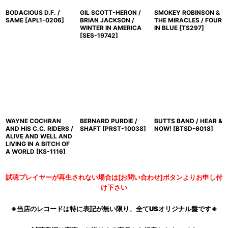
BODACIOUS D.F. /
GIL SCOTT-HERON /
SMOKEY ROBINSON &
SAME
[
APL1-0206
]
BRIAN JACKSON /
THE MIRACLES / FOUR
WINTER IN AMERICA
IN BLUE
[
TS297
]
[
SES-19742
]
WAYNE COCHRAN
BERNARD PURDIE /
BUTTS BAND / HEAR &
AND HIS C.C. RIDERS /
SHAFT
[
PRST-10038
]
NOW!
[
BTSD-6018
]
ALIVE AND WELL AND
LIVING IN A BITCH OF
A WORLD
[
KS-1116
]
試聴プレイヤーが再生されない場合は[お問い合わせ]ボタンよりお申し付
け下さい
※当店のレコードは特に表記が無い限り、全てUSオリジナル盤です※