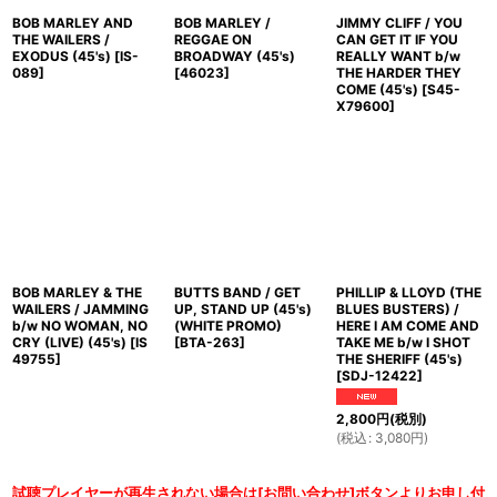
BOB MARLEY AND
BOB MARLEY /
JIMMY CLIFF / YOU
THE WAILERS /
REGGAE ON
CAN GET IT IF YOU
EXODUS (45's)
[
IS-
BROADWAY (45's)
REALLY WANT b/w
089
]
[
46023
]
THE HARDER THEY
COME (45's)
[
S45-
X79600
]
BOB MARLEY & THE
BUTTS BAND / GET
PHILLIP & LLOYD (THE
WAILERS / JAMMING
UP, STAND UP (45's)
BLUES BUSTERS) /
b/w NO WOMAN, NO
(WHITE PROMO)
HERE I AM COME AND
CRY (LIVE) (45's)
[
IS
[
BTA-263
]
TAKE ME b/w I SHOT
49755
]
THE SHERIFF (45's)
[
SDJ-12422
]
2,800
円
(税別)
(
税込
:
3,080
円
)
試聴プレイヤーが再生されない場合は[お問い合わせ]ボタンよりお申し付