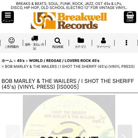
BREAKS & BEATS, SOUL, FUNK, ROCK, JAZZ, OST 45s & LPs,
DISCO, HIP HOP, OLD SCHOOL ELECTRO 12" FOR VINTAGE VINYL.
メニュー
CART
送料・支払い方
ご利用案内
商品検索
カテゴリ
マイページ
法
ホーム
>
45's
>
WORLD / REGGAE / LOVERS ROCK 45's
>
BOB MARLEY & THE WAILERS / I SHOT THE SHERIFF (45's) (VINYL PRESS)
BOB MARLEY & THE WAILERS / I SHOT THE SHERIFF
(45's) (VINYL PRESS)
[
IS0005
]