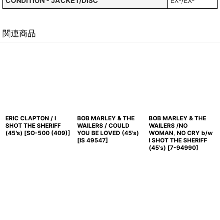
CONDITION - JACKET/DISC
EX-/EX-
関連商品
ERIC CLAPTON / I
BOB MARLEY & THE
BOB MARLEY & THE
SHOT THE SHERIFF
WAILERS / COULD
WAILERS /NO
(45's)
[
SO-500 (409)
]
YOU BE LOVED (45's)
WOMAN, NO CRY b/w
[
IS 49547
]
I SHOT THE SHERIFF
(45's)
[
7-94990
]