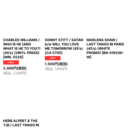
CHARLES WILLIAMS /
SONNY STITT / SATAN
MARLENA SHAW /
WHO IS HE (AND
b/w WILL YOU LOVE
LAST TANGO IN PARIS
WHAT IS HE TO YOU?)
ME TOMORROW (45's)
(45's) (WHITE
(45's) (VINYL PRESS)
[
CA 5705
]
PROMO)
[
BN-XW209-
[
MRL 5526
]
W
]
1,500
円
(税別)
2,000
円
(税別)
(
税込
:
1,650
円
)
(
税込
:
2,200
円
)
HERB ALPERT & THE
TJB / LAST TANGO IN