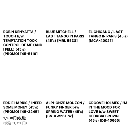
ROBIN KENYATTA /
BLUE MITCHELL /
EL CHICANO / LAST
TOUCH b/w
LAST TANGO IN PARIS
TANGO IN PARIS (45's)
TEMPTATION TOOK
(45's)
[
MRL 5538
]
[
MCA-40021
]
CONTROL OF ME (AND
I FELL) (45's)
(PROMO)
[
45-5119
]
EDDIE HARRIS / I NEED
ALPHONZE MOUZON /
GROOVE HOLMES / I'M
SOME MONEY (45's)
FUNKY FINGER b/w
IN THE MOOD FOR
(PROMO)
[
45-3245
]
SPRING WATER (45's)
LOVE b/w SWEET
[
BN-XW261-W
]
GEORGIA BROWN
1,200
円
(税別)
(45's)
[
DB-10665
]
(
税込
:
1,320
円
)