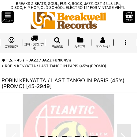
BREAKS & BEATS, SOUL, FUNK, ROCK, JAZZ, OST 45s & LPs,
DISCO, HIP HOP, OLD SCHOOL ELECTRO 12" FOR VINTAGE VINYL.
メニュー
CART
送料・支払い方
ご利用案内
商品検索
カテゴリ
マイページ
法
ホーム
>
45's
>
JAZZ / JAZZ FUNK 45's
>
ROBIN KENYATTA / LAST TANGO IN PARIS (45's) (PROMO)
ROBIN KENYATTA / LAST TANGO IN PARIS (45's)
(PROMO)
[
45-2949
]