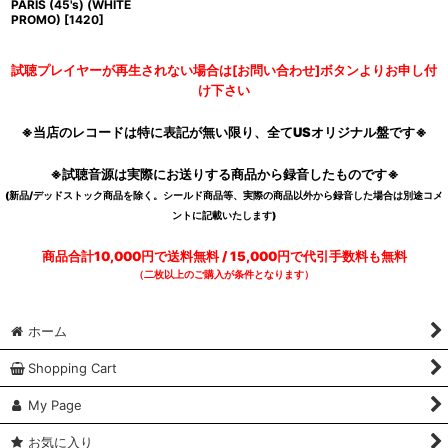
PARIS (45's) (WHITE
PROMO)
[
1420
]
試聴プレイヤーが再生されない場合は[お問い合わせ]ボタンよりお申し付
け下さい
※当店のレコードは特に表記が無い限り、全てUSオリジナル盤です※
※試聴音源は実際にお送りする商品から録音したものです※
(新品/デッドストック商品を除く。シールド商品等、実際の商品以外から録音した場合は別途コメ
ントに記載いたします)
商品合計10,000円で送料無料 / 15,000円で代引手数料も無料
（二枚以上のご購入が条件となります）
ホーム
Shopping Cart
My Page
お気に入り