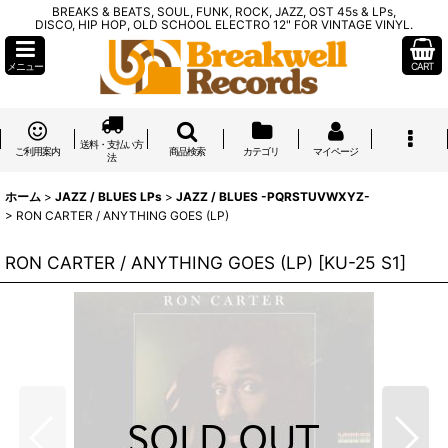
BREAKS & BEATS, SOUL, FUNK, ROCK, JAZZ, OST 45s & LPs,
DISCO, HIP HOP, OLD SCHOOL ELECTRO 12" FOR VINTAGE VINYL.
メニュー
CART
送料・支払い方
ご利用案内
商品検索
カテゴリ
マイページ
法
ホーム
>
JAZZ / BLUES LPs
>
JAZZ / BLUES -PQRSTUVWXYZ-
>
RON CARTER / ANYTHING GOES (LP)
RON CARTER / ANYTHING GOES (LP)
[
KU-25 S1
]