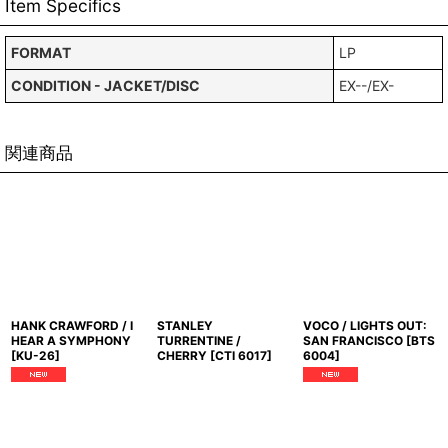
Item Specifics
FORMAT
LP
CONDITION - JACKET/DISC
EX--/EX-
関連商品
HANK CRAWFORD / I
STANLEY
VOCO / LIGHTS OUT:
HEAR A SYMPHONY
TURRENTINE /
SAN FRANCISCO
[
BTS
[
KU-26
]
CHERRY
[
CTI 6017
]
6004
]