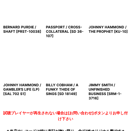
BERNARD PURDIE /
PASSPORT / CROSS-
JOHNNY HAMMOND /
SHAFT
[
PRST-10038
]
COLLATERAL
[
SD 36-
THE PROPHET
[
KU-10
]
107
]
JOHNNY HAMMOND /
BILLY COBHAM / A
JIMMY SMITH /
GAMBLER'S LIFE (LP)
FUNKY THIDE OF
UNFINISHED
[
SAL 702 S1
]
SINGS
[
SD 18149
]
BUSINESS
[
SRM-1-
3716
]
試聴プレイヤーが再生されない場合は[お問い合わせ]ボタンよりお申し付
け下さい