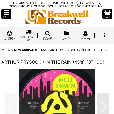
BREAKS & BEATS, SOUL, FUNK, ROCK, JAZZ, OST 45s & LPs,
DISCO, HIP HOP, OLD SCHOOL ELECTRO 12" FOR VINTAGE VINYL.
メニュー
CART
送料・支払い方
ご利用案内
商品検索
カテゴリ
マイページ
法
ホーム
>
NEW ARRIVALS
>
45s
>
ARTHUR PRYSOCK / IN THE RAIN (45's)
ARTHUR PRYSOCK / IN THE RAIN (45's)
[
OT 100
]