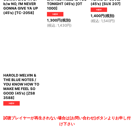
b/w NO, I'M NEVER
TONIGHT (45's)
[
OT
(45's)
[
SUX 207
]
GONNA GIVE YA UP
1000
]
(45's)
[
TC-2058
]
1,400
円
(税別)
1,300
円
(税別)
(
税込
:
1,540
円
)
(
税込
:
1,430
円
)
HAROLD MELVIN &
THE BLUE NOTES /
YOU KNOW HOW TO
MAKE ME FEEL SO
GOOD (45's)
[
ZS8
3588
]
試聴プレイヤーが再生されない場合は[お問い合わせ]ボタンよりお申し付
け下さい