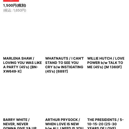
1,500
円
(税別)
(
税込
:
1,650
円
)
MARLENA SHAW /
WHATNAUTS / I CAN'T
WILLIE HUTCH / LOVE
LOVING YOU WAS LIKE
STAND TO SEE YOU
POWER b/w TALK TO
A PARTY (45's)
[
BN-
CRY b/w INSTIGATING
ME (45's)
[
M 1360F
]
XW649-X
]
(45's)
[
6897
]
BARRY WHITE /
ARTHUR PRYSOCK /
THE PRESIDENTS / 5-
NEVER, NEVER
WHEN LOVE IS NEW
10-15-20 (25-30
GONNA GIVE YA UP
b/w ALL I NEED IS YOU
YEARS OF LOVE)