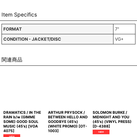
Item Specifics
FORMAT
7"
CONDITION - JACKET/DISC
VG+
関連商品
DRAMATICS / IN THE
ARTHUR PRYSOCK /
SOLOMON BURKE /
RAIN b/w (GIMME
BETWEEN HELLO AND
MIDNIGHT AND YOU
SOME) GOOD SOUL
GOODBYE (45's)
(45's) (VINYL PRESS)
MUSIC (45's)
[
VOA
(WHITE PROMO)
[
OT-
[
D-4388
]
4075
]
1003
]