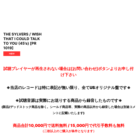
THE SYLVERS / WISH
THAT I COULD TALK
TO YOU (45's)
[
PR
1019
]
試聴プレイヤーが再生されない場合は[お問い合わせ]ボタンよりお申し付
け下さい
※当店のレコードは特に表記が無い限り、全てUSオリジナル盤です※
※試聴音源は実際にお送りする商品から録音したものです※
(新品/デッドストック商品を除く。シールド商品等、実際の商品以外から録音した場合は別途コメ
ントに記載いたします)
商品合計10,000円で送料無料 / 15,000円で代引手数料も無料
（二枚以上のご購入が条件となります）