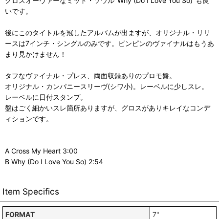
クロスオーヴァーなミッド・ソウル"Why (Do I Love You So)"も良
いです。
後にこのタイトルを冠したアルバムが出ますが、オリジナル・リリ
ースは7インチ・シングルのみです。ピンピンのヴァイナルはもうあ
まり見かけません！
タフなヴァイナル・プレス、両面収録ありのプロモ盤。
オリジナル・カンパニースリーヴ(シワ小)。レーベルに少しスレ。
レーベルに日付スタンプ。
盤はごく細かいスレ箇所ありますが、グロスがありキレイなコンデ
ィションです。
A Cross My Heart 3:00
B Why (Do I Love You So) 2:54
Item Specifics
FORMAT
7"