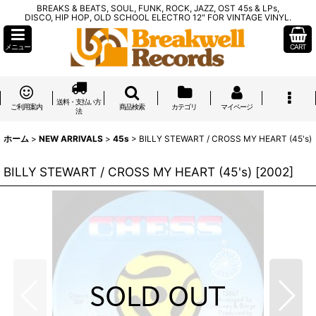
BREAKS & BEATS, SOUL, FUNK, ROCK, JAZZ, OST 45s & LPs,
DISCO, HIP HOP, OLD SCHOOL ELECTRO 12" FOR VINTAGE VINYL.
メニュー
CART
送料・支払い方
ご利用案内
商品検索
カテゴリ
マイページ
法
ホーム
>
NEW ARRIVALS
>
45s
>
BILLY STEWART / CROSS MY HEART (45's)
BILLY STEWART / CROSS MY HEART (45's)
[
2002
]