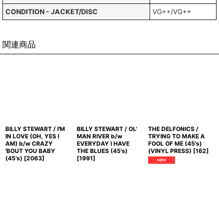
CONDITION - JACKET/DISC
VG++/VG++
関連商品
BILLY STEWART / I'M
BILLY STEWART / OL'
THE DELFONICS /
IN LOVE (OH, YES I
MAN RIVER b/w
TRYING TO MAKE A
AM) b/w CRAZY
EVERYDAY I HAVE
FOOL OF ME (45's)
'BOUT YOU BABY
THE BLUES (45's)
(VINYL PRESS)
[
162
]
(45's)
[
2063
]
[
1991
]