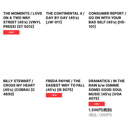
THE MOMENTS / LOVE
THE CONTINENTAL 4 /
CONSUMER REPORT /
ON A TWO WAY
DAY BY DAY (45's)
GO ON WITH YOUR
STREET (45's) (VINYL
[
JW-011
]
BAD SELF (45's)
[
HS-
PRESS)
[
ST 5012
]
101
]
BILLY STEWART /
FREDA PAYNE / THE
DRAMATICS / IN THE
CROSS MY HEART
EASIEST WAY TO FALL
RAIN b/w (GIMME
(45's) (COBRA)
[
C
(45's)
[
IS 9075
]
SOME) GOOD SOUL
4650
]
MUSIC (45's)
[
VOA
4075
]
1,500
円
(税別)
(
税込
:
1,650
円
)