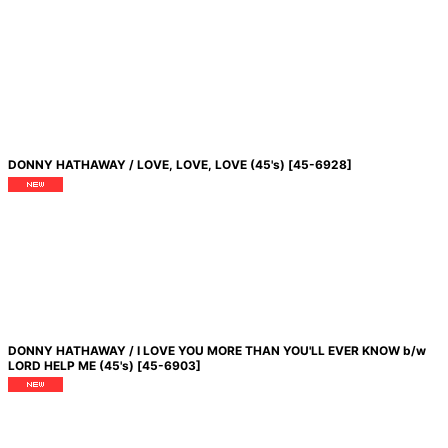
DONNY HATHAWAY / LOVE, LOVE, LOVE (45's)
[
45-6928
]
DONNY HATHAWAY / I LOVE YOU MORE THAN YOU'LL EVER KNOW b/w
LORD HELP ME (45's)
[
45-6903
]