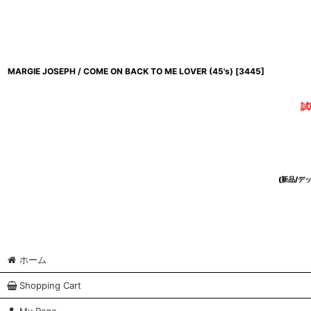
MARGIE JOSEPH / COME ON BACK TO ME LOVER (45's)
[
3445
]
試
(新品/
ホーム
Shopping Cart