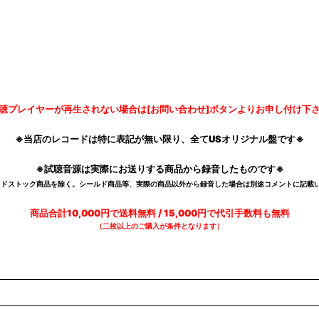
聴プレイヤーが再生されない場合は[お問い合わせ]ボタンよりお申し付け下
※当店のレコードは特に表記が無い限り、全てUSオリジナル盤です※
※試聴音源は実際にお送りする商品から録音したものです※
デッドストック商品を除く。シールド商品等、実際の商品以外から録音した場合は別途コメントに記載い
商品合計10,000円で送料無料 / 15,000円で代引手数料も無料
（二枚以上のご購入が条件となります）