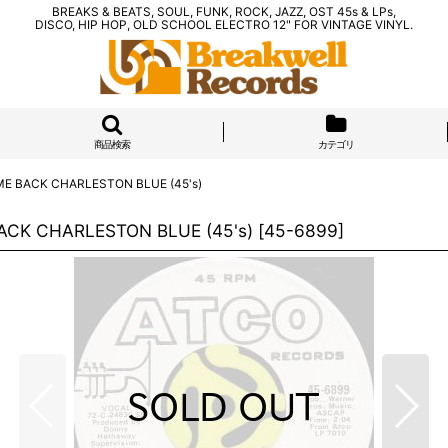
BREAKS & BEATS, SOUL, FUNK, ROCK, JAZZ, OST 45s & LPs,
DISCO, HIP HOP, OLD SCHOOL ELECTRO 12" FOR VINTAGE VINYL.
商品検索
カテゴリ
E BACK CHARLESTON BLUE (45's)
CK CHARLESTON BLUE (45's)
[
45-6899
]