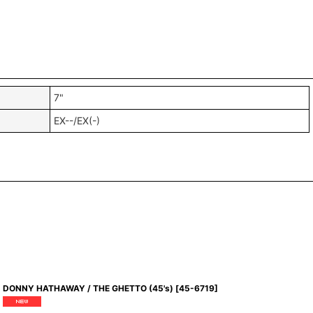
7"
EX--/EX(-)
DONNY HATHAWAY / THE GHETTO (45's)
[
45-6719
]