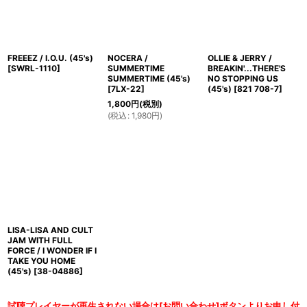
FREEEZ / I.O.U. (45's)
NOCERA /
OLLIE & JERRY /
[
SWRL-1110
]
SUMMERTIME
BREAKIN'...THERE'S
SUMMERTIME (45's)
NO STOPPING US
[
7LX-22
]
(45's)
[
821 708-7
]
1,800
円
(税別)
(
税込
:
1,980
円
)
LISA-LISA AND CULT
JAM WITH FULL
FORCE / I WONDER IF I
TAKE YOU HOME
(45's)
[
38-04886
]
試聴プレイヤーが再生されない場合は[お問い合わせ]ボタンよりお申し付