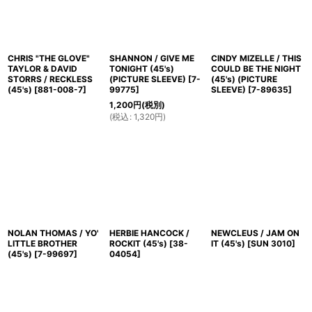
CHRIS "THE GLOVE"
SHANNON / GIVE ME
CINDY MIZELLE / THIS
TAYLOR & DAVID
TONIGHT (45's)
COULD BE THE NIGHT
STORRS / RECKLESS
(PICTURE SLEEVE)
[
7-
(45's) (PICTURE
(45's)
[
881-008-7
]
99775
]
SLEEVE)
[
7-89635
]
1,200
円
(税別)
(
税込
:
1,320
円
)
NOLAN THOMAS / YO'
HERBIE HANCOCK /
NEWCLEUS / JAM ON
LITTLE BROTHER
ROCKIT (45's)
[
38-
IT (45's)
[
SUN 3010
]
(45's)
[
7-99697
]
04054
]