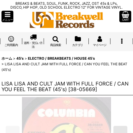
BREAKS & BEATS, SOUL, FUNK, ROCK, JAZZ, OST 45s & LPs,
DISCO, HIP HOP, OLD SCHOOL ELECTRO 12" FOR VINTAGE VINYL.
メニュー
CART
送料・支払い方
ご利用案内
商品検索
カテゴリ
マイページ
法
ホーム
>
45's
>
ELECTRO / BREAKBEATS / HOUSE 45’s
>
LISA LISA AND CULT JAM WITH FULL FORCE / CAN YOU FEEL THE BEAT
(45's)
LISA LISA AND CULT JAM WITH FULL FORCE / CAN
YOU FEEL THE BEAT (45's)
[
38-05669
]