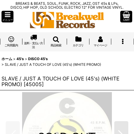
BREAKS & BEATS, SOUL, FUNK, ROCK, JAZZ, OST 45s & LPs,
DISCO, HIP HOP, OLD SCHOOL ELECTRO 12" FOR VINTAGE VINYL.
メニュー
CART
送料・支払い方
ご利用案内
商品検索
カテゴリ
マイページ
法
ホーム
>
45's
>
DISCO 45's
>
SLAVE / JUST A TOUCH OF LOVE (45's) (WHITE PROMO)
SLAVE / JUST A TOUCH OF LOVE (45's) (WHITE
PROMO)
[
45005
]