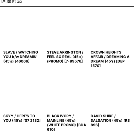
関連商品
SLAVE / WATCHING
STEVE ARRINGTON /
CROWN HEIGHTS
YOU b/w DREAMIN'
FEEL SO REAL (45's)
AFFAIR / DREAMING A
(45's)
[
46006
]
(PROMO)
[
7-89576
]
DREAM (45's)
[
DEP
1570
]
SKYY / HERE'S TO
BLACK IVORY /
DAVID SHIRE /
YOU (45's)
[
S7 2132
]
MAINLINE (45's)
SALSATION (45's)
[
RS
(WHITE PROMO)
[
BDA
896
]
610
]