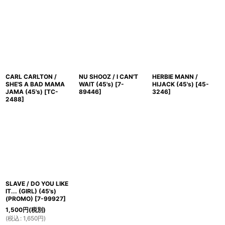
CARL CARLTON /
NU SHOOZ / I CAN'T
HERBIE MANN /
SHE'S A BAD MAMA
WAIT (45's)
[
7-
HIJACK (45's)
[
45-
JAMA (45's)
[
TC-
89446
]
3246
]
2488
]
SLAVE / DO YOU LIKE
IT... (GIRL) (45's)
(PROMO)
[
7-99927
]
1,500
円
(税別)
(
税込
:
1,650
円
)