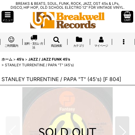
BREAKS & BEATS, SOUL, FUNK, ROCK, JAZZ, OST 45s & LPs,
DISCO, HIP HOP, OLD SCHOOL ELECTRO 12" FOR VINTAGE VINYL.
メニュー
CART
送料・支払い方
ご利用案内
商品検索
カテゴリ
マイページ
法
ホーム
>
45's
>
JAZZ / JAZZ FUNK 45's
>
STANLEY TURRENTINE / PAPA "T" (45's)
STANLEY TURRENTINE / PAPA "T" (45's)
[
F 804
]