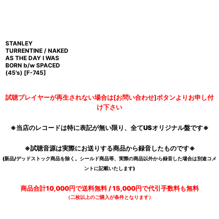
STANLEY
TURRENTINE / NAKED
AS THE DAY I WAS
BORN b/w SPACED
(45's)
[
F-745
]
試聴プレイヤーが再生されない場合は[お問い合わせ]ボタンよりお申し付
け下さい
※当店のレコードは特に表記が無い限り、全てUSオリジナル盤です※
※試聴音源は実際にお送りする商品から録音したものです※
(新品/デッドストック商品を除く。シールド商品等、実際の商品以外から録音した場合は別途コメ
ントに記載いたします)
商品合計10,000円で送料無料 / 15,000円で代引手数料も無料
（二枚以上のご購入が条件となります）