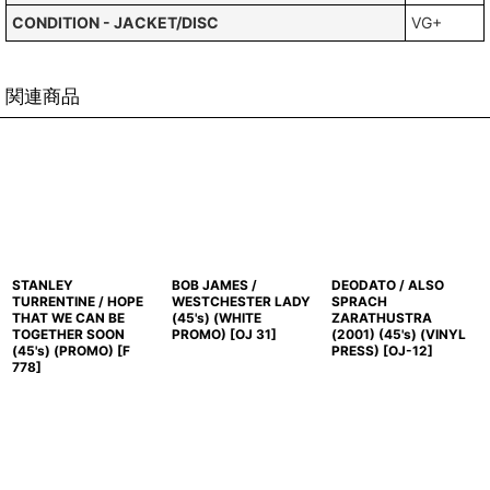
CONDITION - JACKET/DISC
VG+
関連商品
STANLEY
BOB JAMES /
DEODATO / ALSO
TURRENTINE / HOPE
WESTCHESTER LADY
SPRACH
THAT WE CAN BE
(45's) (WHITE
ZARATHUSTRA
TOGETHER SOON
PROMO)
[
OJ 31
]
(2001) (45's) (VINYL
(45's) (PROMO)
[
F
PRESS)
[
OJ-12
]
778
]