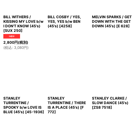
BILL WITHERS /
BILL COSBY / YES,
MELVIN SPARKS / GET
KISSING MY LOVE b/w
YES, YES b/w BEN
DOWN WITH THE GET
I DON'T KNOW (45's)
(45's)
[
4258
]
DOWN (45's)
[
E 628
]
[
SUX 250
]
2,800
円
(税別)
(
税込
:
3,080
円
)
STANLEY
STANLEY
STANLEY CLARKE /
TURRENTINE /
TURRENTINE / THERE
SLOW DANCE (45's)
SPOOKY b/w LOVE IS
IS A PLACE (45's)
[
F
[
ZS8 7518
]
BLUE (45's)
[
45-1936
]
772
]