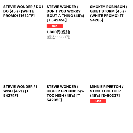
STEVIE WONDER / DO I
STEVIE WONDER /
SMOKEY ROBINSON /
DO (45's) (WHITE
DON'T YOU WORRY
QUIET STORM (45's)
PROMO)
[
1612TF
]
'BOUT A THING (45's)
(WHITE PROMO)
[
T
[
T 54245F
]
54265
]
1,800
円
(税別)
(
税込
:
1,980
円
)
STEVIE WONDER / I
STEVIE WONDER /
MINNIE RIPERTON /
WISH (45's)
[
T
HIGHER GROUND b/w
STICK TOGETHER
54274F
]
TOO HIGH (45's)
[
T
(45's)
[
8-50337
]
54235F
]