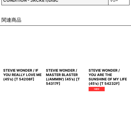
CONDITION - JACKET/DISC
VG+
関連商品
STEVIE WONDER / IF
STEVIE WONDER /
STEVIE WONDER /
YOU REALLY LOVE ME
MASTER BLASTER
YOU ARE THE
(45's)
[
T 54208F
]
(JAMMIN') (45's)
[
T
SUNSHINE OF MY LIFE
54317F
]
(45's)
[
T 54232F
]