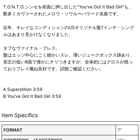
T.O.N.T.O.シンセを前面に押し出した"You've Got It Bad Girl"も、
数多くカヴァーされたメロウ・ソウル〜バラード名曲です。
近年、キレイなコンディションのUSオリジナル盤7インチ・シング
ルはあまり見かけなくなりました。
タフなヴァイナル・プレス。
盤はエッジ中心にごく細かいスレ、薄いジュークボックス跡あり、
音圧の低いB面で僅かにチリつきますが、全体的にはグロスが残っ
ておりプレイ概ね良好です。試聴ご確認ください。
A Superstition 3:59
B You've Got It Bad Girl 3:59
Item Specifics
FORMAT
7"