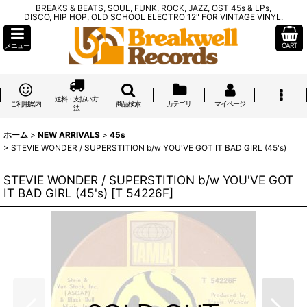
BREAKS & BEATS, SOUL, FUNK, ROCK, JAZZ, OST 45s & LPs,
DISCO, HIP HOP, OLD SCHOOL ELECTRO 12" FOR VINTAGE VINYL.
メニュー
CART
送料・支払い方
ご利用案内
商品検索
カテゴリ
マイページ
法
ホーム
>
NEW ARRIVALS
>
45s
>
STEVIE WONDER / SUPERSTITION b/w YOU'VE GOT IT BAD GIRL (45's)
STEVIE WONDER / SUPERSTITION b/w YOU'VE GOT
IT BAD GIRL (45's)
[
T 54226F
]