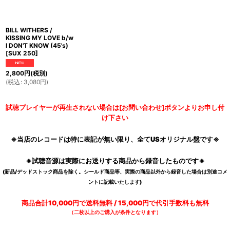
BILL WITHERS /
KISSING MY LOVE b/w
I DON'T KNOW (45's)
[
SUX 250
]
2,800
円
(税別)
(
税込
:
3,080
円
)
試聴プレイヤーが再生されない場合は[お問い合わせ]ボタンよりお申し付
け下さい
※当店のレコードは特に表記が無い限り、全てUSオリジナル盤です※
※試聴音源は実際にお送りする商品から録音したものです※
(新品/デッドストック商品を除く。シールド商品等、実際の商品以外から録音した場合は別途コメ
ントに記載いたします)
商品合計10,000円で送料無料 / 15,000円で代引手数料も無料
（二枚以上のご購入が条件となります）