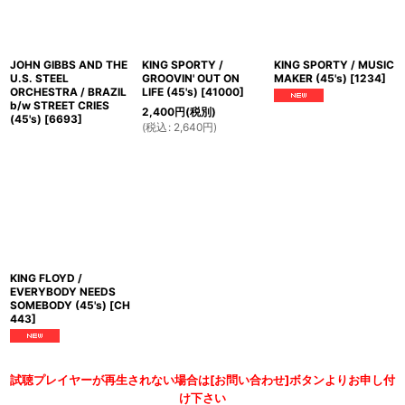
JOHN GIBBS AND THE
KING SPORTY /
KING SPORTY / MUSIC
U.S. STEEL
GROOVIN' OUT ON
MAKER (45's)
[
1234
]
ORCHESTRA / BRAZIL
LIFE (45's)
[
41000
]
b/w STREET CRIES
2,400
円
(税別)
(45's)
[
6693
]
(
税込
:
2,640
円
)
KING FLOYD /
EVERYBODY NEEDS
SOMEBODY (45's)
[
CH
443
]
試聴プレイヤーが再生されない場合は[お問い合わせ]ボタンよりお申し付
け下さい