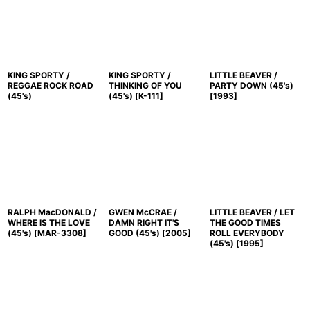
KING SPORTY /
KING SPORTY /
LITTLE BEAVER /
REGGAE ROCK ROAD
THINKING OF YOU
PARTY DOWN (45's)
(45's)
(45's)
[
K-111
]
[
1993
]
RALPH MacDONALD /
GWEN McCRAE /
LITTLE BEAVER / LET
WHERE IS THE LOVE
DAMN RIGHT IT'S
THE GOOD TIMES
(45's)
[
MAR-3308
]
GOOD (45's)
[
2005
]
ROLL EVERYBODY
(45's)
[
1995
]