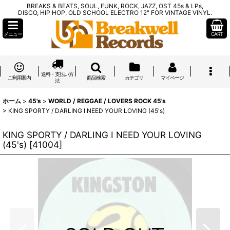
BREAKS & BEATS, SOUL, FUNK, ROCK, JAZZ, OST 45s & LPs,
DISCO, HIP HOP, OLD SCHOOL ELECTRO 12" FOR VINTAGE VINYL.
メニュー
CART
送料・支払い方
ご利用案内
商品検索
カテゴリ
マイページ
法
ホーム
>
45's
>
WORLD / REGGAE / LOVERS ROCK 45's
>
KING SPORTY / DARLING I NEED YOUR LOVING (45's)
KING SPORTY / DARLING I NEED YOUR LOVING
(45's)
[
41004
]