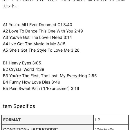
カット。
A1 You're All I Ever Dreamed Of 3:40
A2 Love To Dance This One With You 2:49
A3 You've Got The Love I Need 3:14
A4 I've Got The Music In Me 3:15
A5 She's Got The Style To Love Me 3:26
B1 Heavy Eyes 3:05
B2 Crystal World 4:39
B3 You're The First, The Last, My Everything 2:55
B4 Funny How Love Dies 3:49
B5 Pain Sweet Pain ("L'Exorcisme") 3:16
Item Specifics
FORMAT
LP
CONDITION - JACKET/DISC
VG++/EX-