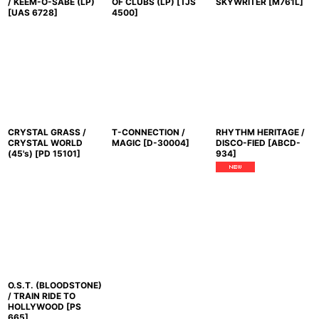
/ KEEM-O-SABE (LP)
OF CLUBS (LP)
[
TJS
SKYWRITER
[
M761L
]
[
UAS 6728
]
4500
]
CRYSTAL GRASS /
T-CONNECTION /
RHYTHM HERITAGE /
CRYSTAL WORLD
MAGIC
[
D-30004
]
DISCO-FIED
[
ABCD-
(45's)
[
PD 15101
]
934
]
O.S.T. (BLOODSTONE)
/ TRAIN RIDE TO
HOLLYWOOD
[
PS
665
]