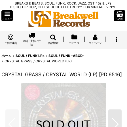
BREAKS & BEATS, SOUL, FUNK, ROCK, JAZZ, OST 45s & LPs,
DISCO, HIP HOP, OLD SCHOOL ELECTRO 12" FOR VINTAGE VINYL.
メニュー
CART
送料・支払い方
ご利用案内
商品検索
カテゴリ
マイページ
法
ホーム
>
SOUL / FUNK LPs
>
SOUL / FUNK -ABCD-
>
CRYSTAL GRASS / CRYSTAL WORLD (LP)
CRYSTAL GRASS / CRYSTAL WORLD (LP)
[
PD 6516
]