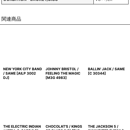
関連商品
NEW YORK CITY BAND
JOHNNY BRISTOL /
BALLIN' JACK / SAME
/ SAME
[
AILP 3002
FEELING THE MAGIC
[
C 30344
]
DJ
]
[
M3G 4983
]
THE ELECTRIC INDIAN
CHOCOLAT'S / KINGS
THE JACKSON 5 /