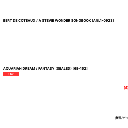
BERT DE COTEAUX / A STEVIE WONDER SONGBOOK
[
ANL1-0923
]
AQUARIAN DREAM / FANTASY (SEALED)
[
6E-152
]
試
(新品/