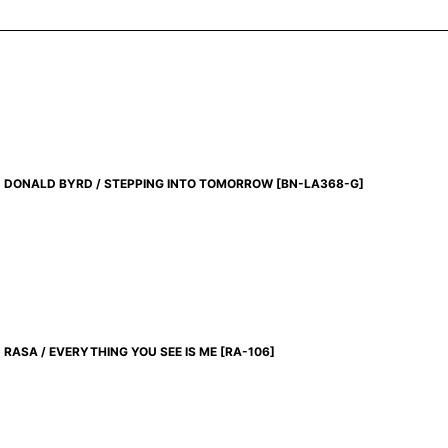
DONALD BYRD / STEPPING INTO TOMORROW
[
BN-LA368-G
]
RASA / EVERYTHING YOU SEE IS ME
[
RA-106
]