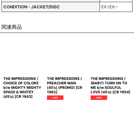
CONDITION - JACKET/DISC
EX-/EX--
関連商品
THE IMPRESSIONS /
THE IMPRESSIONS /
THE IMPRESSIONS /
CHOICE OF COLORS
PREACHER MAN
(BABY) TURN ON TO
b/w MIGHTY MIGHTY
(45's) (PROMO)
[
CR
ME b/w SOULFUL
SPADE & WHITEY
1982
]
LOVE (45's)
[
CR 1954
]
(45's)
[
CR 1943
]