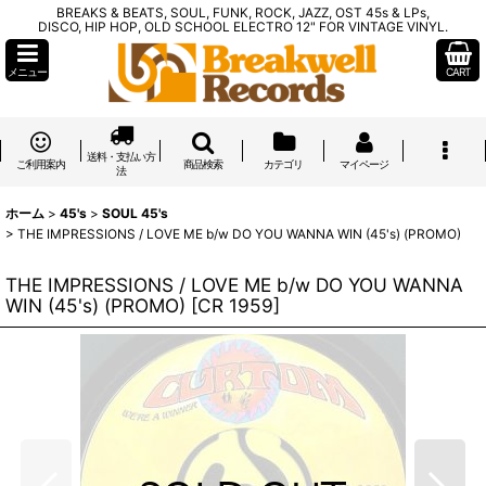
BREAKS & BEATS, SOUL, FUNK, ROCK, JAZZ, OST 45s & LPs,
DISCO, HIP HOP, OLD SCHOOL ELECTRO 12" FOR VINTAGE VINYL.
メニュー
CART
送料・支払い方
ご利用案内
商品検索
カテゴリ
マイページ
法
ホーム
>
45's
>
SOUL 45's
>
THE IMPRESSIONS / LOVE ME b/w DO YOU WANNA WIN (45's) (PROMO)
THE IMPRESSIONS / LOVE ME b/w DO YOU WANNA
WIN (45's) (PROMO)
[
CR 1959
]