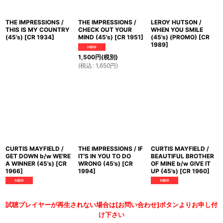
THE IMPRESSIONS /
THE IMPRESSIONS /
LEROY HUTSON /
THIS IS MY COUNTRY
CHECK OUT YOUR
WHEN YOU SMILE
(45's)
[
CR 1934
]
MIND (45's)
[
CR 1951
]
(45's) (PROMO)
[
CR
1989
]
1,500
円
(税別)
(
税込
:
1,650
円
)
CURTIS MAYFIELD /
THE IMPRESSIONS / IF
CURTIS MAYFIELD /
GET DOWN b/w WE'RE
IT'S IN YOU TO DO
BEAUTIFUL BROTHER
A WINNER (45's)
[
CR
WRONG (45's)
[
CR
OF MINE b/w GIVE IT
1966
]
1994
]
UP (45's)
[
CR 1960
]
試聴プレイヤーが再生されない場合は[お問い合わせ]ボタンよりお申し付
け下さい